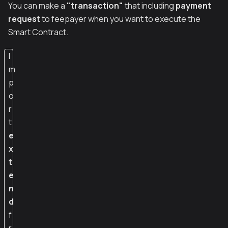
You can make a
"transaction"
that including
payment
request
to feepayer when you want to execute the
Smart Contract.
I
m
p
o
r
t
e
x
t
e
n
d
f