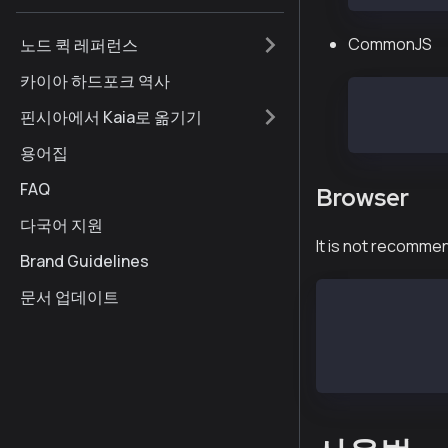
CommonJS
노드 퀵 레퍼런스
카이아 하드포크 역사
const { We
핀시아에서 Kaia로 옮기기
const web3
용어집
FAQ
Browser
다국어 지원
It is not recomme
Brand Guidelines
문서 업데이트
<script src="h
<script>
const web3 = n
</script>