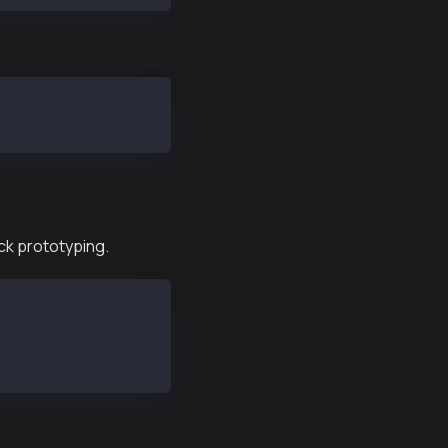
ck prototyping.
/dist/web3js-ext.bundle.js"></script>