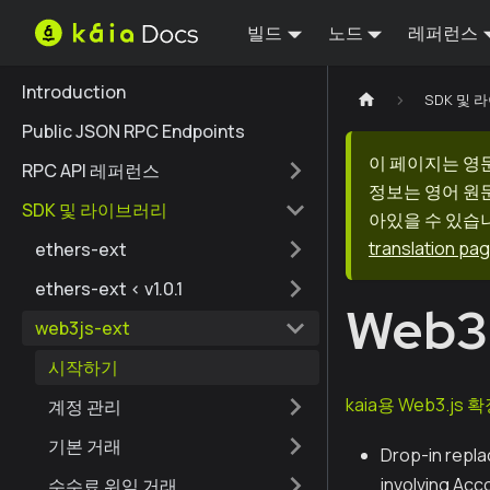
빌드
노드
레퍼런스
Introduction
SDK 및
Public JSON RPC Endpoints
이 페이지는 영
RPC API 레퍼런스
정보는 영어 원
SDK 및 라이브러리
아있을 수 있습니
translation pa
ethers-ext
ethers-ext < v1.0.1
Web3.
web3js-ext
시작하기
kaia용 Web3.js 
계정 관리
기본 거래
Drop-in repl
involving Ac
수수료 위임 거래