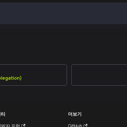
blockNumber() // klay_blockNumber
etworkID() // net_networkID
elegation)
니티
더보기
 개발자 포럼
GitHub