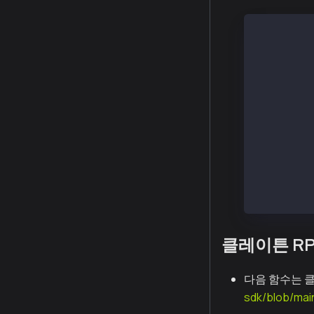
web3.eth.g
// klay_p
// Kaik
web3.eth.s
// Klaytn
web3.eth.s
// klay_si
// Kaik
web3.eth.s
클레이튼 R
다음 함수는 클레
sdk/blob/mai