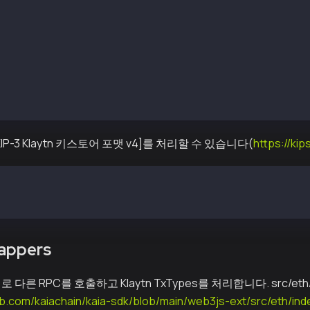
ccounts.signTransactionAsFeePayer(obj or rlp)
-bound functions
t = web3.eth.accounts.create()
t = web3.eth.accounts.privateKeyToAccount(priv)
t = web3.eth.accounts.decrypt(keystore)
gnTransaction(obj or rlp)
gnTransactionAsFeePayer(obj or rlp)
IP-3 Klaytn 키스토어 포맷 v4]를 처리할 수 있습니다(
https://kip
ccounts.decrypt(keystore)
ccounts.decryptList(keystore)
appers
다른 RPC를 호출하고 Klaytn TxTypes를 처리합니다. src/eth/in
ub.com/kaiachain/kaia-sdk/blob/main/web3js-ext/src/eth/ind