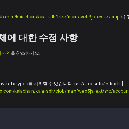
hub.com/kaiachain/kaia-sdk/tree/main/web3js-ext/example
)
객체에 대한 수정 사항
디자인
을 참조하세요.
ytn TxTypes를 처리할 수 있습니다. src/accounts/index.ts]
hub.com/kaiachain/kaia-sdk/blob/main/web3js-ext/src/accoun
 independent functions
ccounts.recoverTransaction(rlp)
ccounts.signTransaction(obj or rlp)