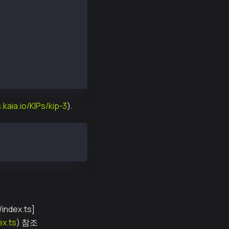
s.kaia.io/KIPs/kip-3
).
dex.ts]
ex.ts
) 참조