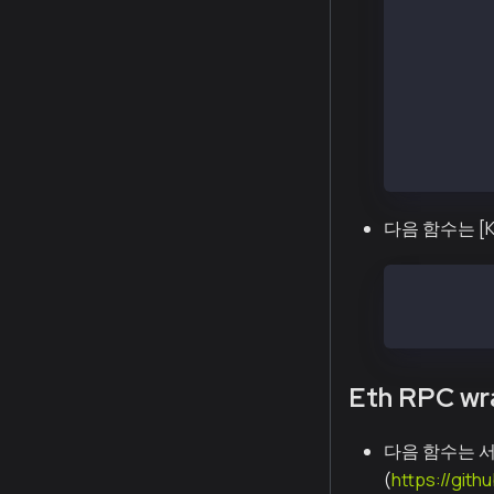
web3.eth.a
// account
var accoun
var accoun
var accoun
account.si
account.si
다음 함수는 [K
web3.eth.a
web3.eth.a
Eth RPC wr
다음 함수는 서로 
(
https://gith