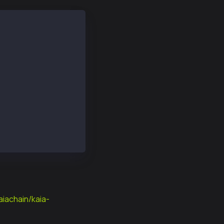
로 되돌림 // klay_sendTransaction if Klaytn TxType, 그렇
awTransaction
aiachain/kaia-