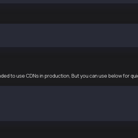
b3 } = require("@kaiachain/web3js-ext");
 = new Web3("https://public-en-kairos.node.kaia.io");
nded to use CDNs in production, But you can use below for qui
ttps://cdn.jsdelivr.net/npm/@kaiachain/web3js-ext@latest
ew web3_ext.Web3(window.klaytn);