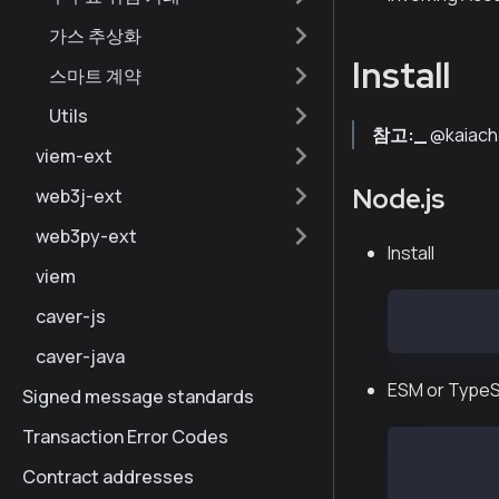
가스 추상화
Install
스마트 계약
Utils
참고:_
@kaiac
viem-ext
Node.js
web3j-ext
web3py-ext
Install
viem
caver-js
npm instal
caver-java
ESM or TypeS
Signed message standards
Transaction Error Codes
import { W
Contract addresses
const web3