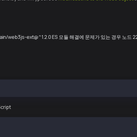
hain/web3js-ext@^1.2.0 ES 모듈 해결에 문제가 있는 경우 노
l --save @kaiachain/web3js-ext
cript
eb3 } from "@kaiachain/web3js-ext";
 = new Web3("https://public-en-kairos.node.kaia.io");