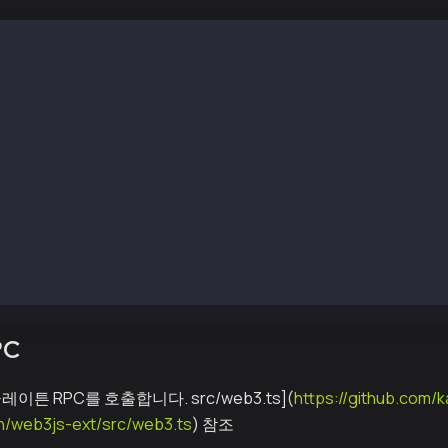
etProtocolVersion()
rotocolVersion을 시도하고, 그렇지 않으면 eth_protocolVersion으
as 호환성을 위한 추가 처리
endTransaction(obj)
 TxType이면 klay_sendRawTransaction, 그렇지 않으면 eth_sendR
endSignedTransaction(rlp)
gnTransaction이면 eth_signTransaction
as 호환성을 위한 추가 처리
ignTransaction(obj)
PC
이튼 RPC를 호출합니다. src/web3.ts](
https://github.com/k
n/web3js-ext/src/web3.ts
) 참조