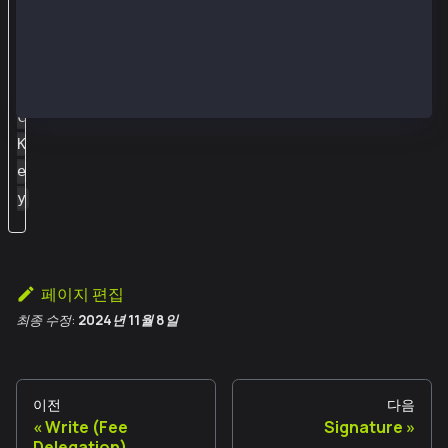
u
b
l
i
c
K
e
y
페이지 편집
최종 수정:
2024년 11월 8일
이전
다음
Write (Fee
Signature
Delegation)