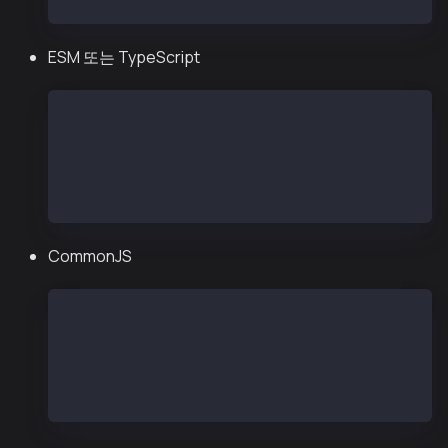
ESM 또는 TypeScript
import { http, createPublicClient, kairos } from
const publicClient = createPublicClient({
    chain: kairos,
    transport: http(),
})
CommonJS
const { http, createPublicClient, kairos } = req
const publicClient = createPublicClient({
    chain: kairos,
    transport: http(),
})