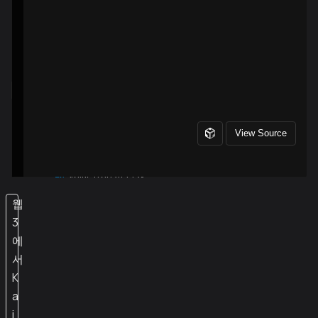
웹
3
에
서
K
a
i