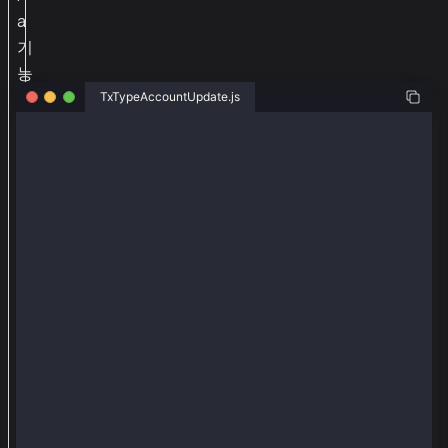
a
기
능
을
TxTypeAccountUpdate.js
추
import { AccountKeyType, createWalletClient, http, p
가
import { ethers } from "ethers";
하
import { kairos } from "viem/chains";
려
const senderWallet = createWalletClient({
면
  chain: kairos,
e
  transport: http(),
  account: privateKeyToAccount("0x0e4ca6d38096ad9932
t
});
h
e
async function main() {
  const pub = ethers.SigningKey.computePublicKey("0x
r
s
  const txRequest = await senderWallet.prepareTransa
    account: senderWallet.account,
및
    to: "0x70997970c51812dc3a010c7d01b50e0d17dc79c8"
@
    type: TxType.AccountUpdate,