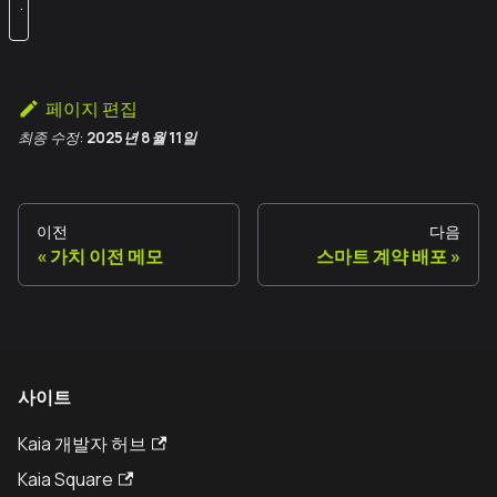
.
페이지 편집
최종 수정:
2025년 8월 11일
이전
다음
가치 이전 메모
스마트 계약 배포
사이트
Kaia 개발자 허브
Kaia Square