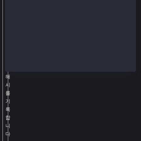
로
전
송
하
고
트
랜
잭
션
해
시
를
기
록
합
니
다