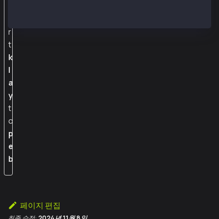
v
e
r
t
k
l
a
y
t
o
p
e
b
페이지 편집
최종 수정:
2024년 11월 8일