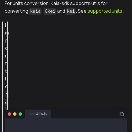
For units conversion, Kaia-sdk supports utils for
converting
,
and
. See
supported units
.
kaia
Gkei
kei
I
m
p
o
r
t
t
h
e
f
o
r
unitUtils.js
m
a
const {