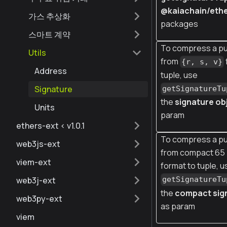
@kaiachain/ethe
가스 추상화
packages
스마트 계약
To compress a pu
Utils
from
{r, s, v}
Address
tuple, use
Signature
getSignatureTu
the
signature ob
Units
param
ethers-ext < v1.0.1
To compress a pu
web3js-ext
from compact 65
viem-ext
format to tuple, u
web3j-ext
getSignatureTu
the
compact sig
web3py-ext
as param
viem