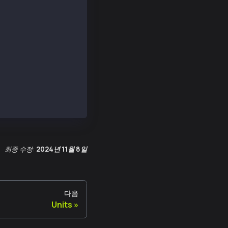
8e64048aecfb18a2b4012b99',
47371fd922d618e328e5c508'
8e64048aecfb18a2b4012b99',
47371fd922d618e328e5c508'
최종 수정:
2024년 11월 8일
다음
Units