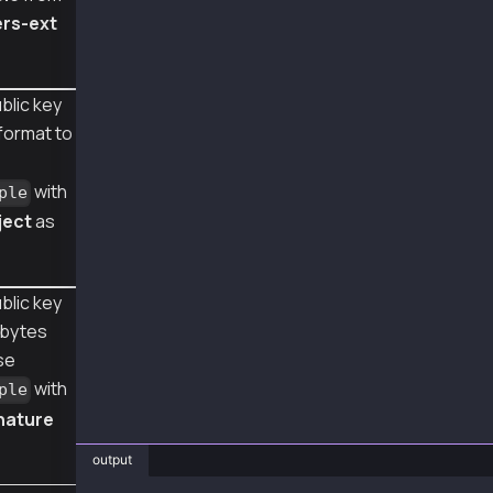
const { getSignatureTuple } = require('@kaiac
rs-ext
async function main() {
  console.log(
    'signature from { v, r, s } object =',
blic key
    getSignatureTuple({
format to
      v: 27,
      r: '0x66809fb130a6ea4ae4e823baa92573a5f
      s: '0x75c2c3e5f7b0a182c767137c488649cd5
with
ple
    })
ject
as
  )
  console.log(
    'signature from compact 65 bytes =',
    getSignatureTuple(
blic key
      '0x66809fb130a6ea4ae4e823baa92573a5f1bf
    )
 bytes
  )
se
}
with
ple
main()
nature
output