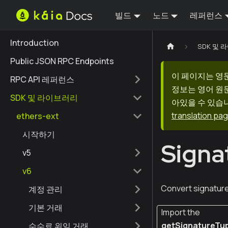
빌드
노드
레퍼런스
Introduction
SDK 및
Public JSON RPC Endpoints
이 페이지는 영
RPC API 레퍼런스
정보는 영어 원
SDK 및 라이브러리
아있을 수 있습니
translation pa
ethers-ext
시작하기
Signa
v5
v6
Convert signature
계정 관리
기본 거래
Import the
getSignatureTu
수수료 위임 거래