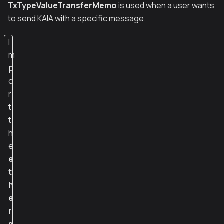
TxTypeValueTransferMemo
is used when a user wants
to send KAIA with a specific message.
I
m
p
o
r
t
t
h
e
e
t
h
e
r