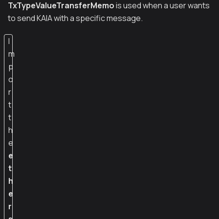
TxTypeValueTransferMemo
is used when a user wants
to send KAIA with a specific message.
I
m
p
o
r
t
t
h
e
e
t
h
e
r