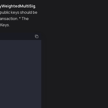
yWeightedMultiSig
,
 public keys should be
ransaction. * The
cKeys.
-ext/v5");
0f0f8caa65782cc7e";
ede413f12a649dd1be93440878e7f712d51a6768a";
652bede413f12a649dd1be93440878e7f712d51a6768a";
de0dde108587e5d7c600165ae4cd6c2462c597458c2b8";
37a48838b48ccc13cf14dd74c8999dd6a480212d5f7ac";
Provider("https://public-en-kairos.node.kaia.io");
NewPriv1, provider);
NewPriv2, provider);
NewPriv3, provider);