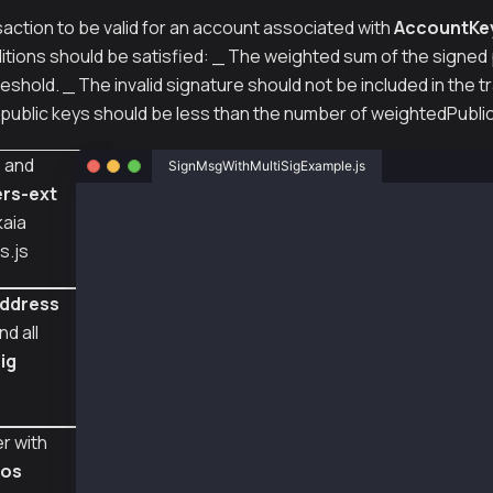
nsaction to be valid for an account associated with
AccountKe
ditions should be satisfied: _ The weighted sum of the signed
reshold. _ The invalid signature should not be included in the t
public keys should be less than the number of weightedPubli
s
and
SignMsgWithMultiSigExample.js
rs-ext
const { ethers } = require("ethers");
kaia
s.js
const { Wallet } = require("@kaiachain/ethers
const senderAddr = "0x82c6a8d94993d49cfd0c1d3
ddress
const senderPriv = "0xa32c30608667d43be2d652b
nd all
const senderNewPriv1 = "0xa32c30608667d43be2d
ig
const senderNewPriv2 = "0x0e4ca6d38096ad99324
const senderNewPriv3 = "0xc9668ccd35fc20587aa
const provider = new ethers.providers.JsonRpc
r with
const wallet1 = new Wallet(senderAddr, sender
const wallet2 = new Wallet(senderAddr, sender
ros
const wallet3 = new Wallet(senderAddr, sender