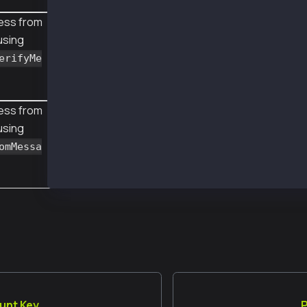
❯ js SignMsgWithMultiSigExample.js
{
ess from
  senderAddr: '0x82c6a8d94993d49cfd0c1d30f0f8
using
  msg: 'hello',
  msghex: '0x68656c6c6f',
erifyMe
  sig: '0x4bb3156dfd3349b974222b9ed754a383580
}
recoveredAddr lib 0xe15Cd70A41dfb05e7214004d7
ess from
recoveredAddr rpc 0xe15cd70a41dfb05e7214004d7
using
omMessa
unt Key
P