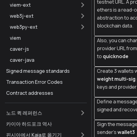
testnet URL. A pro
viem-ext
ethers is a read-o
web3j-ext
abstraction to ac
blockchain data.
web3py-ext
viem
Also, you can cha
provider URL fro
caver-js
to
quicknode
caver-java
Signed message standards
Create 3 wallets w
weight multi-sig
Transaction Error Codes
keys and provider
Contract addresses
Define a message
signed and recov
노드 퀵 레퍼런스
카이아 하드포크 역사
Sign the message
sender's
wallet3
핀시아에서 Kaia로 옮기기