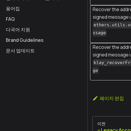
용어집
Recover the addr
signed message 
FAQ
ethers.utils.v
다국어 지원
ssage
Brand Guidelines
Recover the addr
문서 업데이트
signed message 
klay_recoverFr
ge
페이지 편집
이전
Legacy Acco