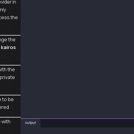
vider in
nly
async function main() {
  const msg = "hello";
cess the
  const msghex = ethers.utils.hexlify(ethers.
  const sig = await wallet3.signMessage(msg);
  console.log({ senderAddr, msg, msghex, sig 
nge the
  const addr1 = ethers.utils.verifyMessage(ms
m
kairos
  console.log("recoveredAddr lib", addr1, add
  const addr2 = await provider.send("klay_rec
  console.log("recoveredAddr rpc", addr2, add
ith the
}
private
main().catch(console.error);
 to be
ered
 with
output