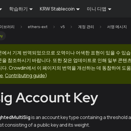
학습하기
KRW Stablecoin
미니 디앱
 라이브러리
ethers-ext
v5
계정 관리
서명 메시지
ey
문에서 기계 번역되었으므로 오역이나 어색한 표현이 있을 수 있습
문을 참조하시기 바랍니다. 또한 잦은 업데이트로 인해 일부 콘텐
다. Crowdin에서 이 페이지의 번역을 개선하는 데 동참하여 도움
ge
,
Contributing guide
)
sig Account Key
htedMultiSig
is an account key type containing a threshold
st consisting of a public key and its weight.