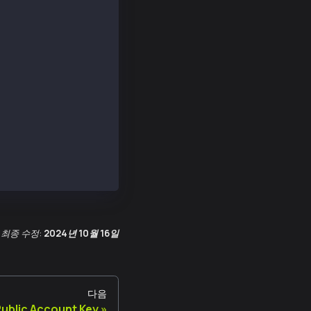
caa65782cc7e',
2d920b63e8c07f41a75a174ce99d92a70d62e7a4b30d18599de61a88
D054801b2a2f06b true
d054801b2a2f06b true
최종 수정:
2024년 10월 16일
다음
ublic Account Key