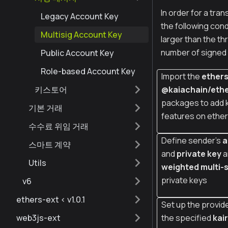
In order for a tra
Legacy Account Key
the following con
Multisig Account Key
larger than the th
number of signed 
Public Account Key
Role-based Account Key
Import the
ether
키스토어
@kaiachain/ethe
packages to add 
기본 거래
features on ether
수수료 위임 거래
Define sender's
a
스마트 계약
and
private key
a
Utils
weighted multi-s
private keys
v6
ethers-ext < v1.0.1
Set up the provide
web3js-ext
the specified
kai