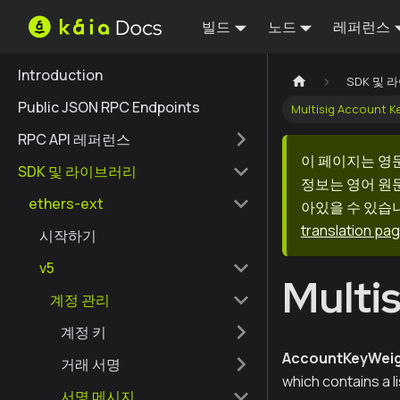
빌드
노드
레퍼런스
Introduction
SDK 및
Public JSON RPC Endpoints
Multisig Account K
RPC API 레퍼런스
이 페이지는 영
SDK 및 라이브러리
정보는 영어 원
ethers-ext
아있을 수 있습니
translation pa
시작하기
v5
Multi
계정 관리
계정 키
AccountKeyWeig
거래 서명
which contains a li
서명 메시지