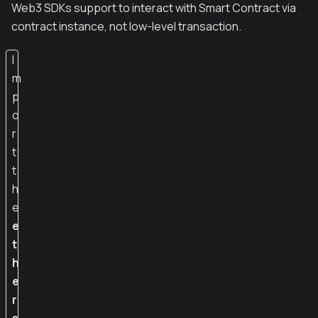
Web3 SDKs support to interact with Smart Contract via
contract instance, not low-level transaction.
I
m
p
o
r
t
t
h
e
e
t
h
e
r