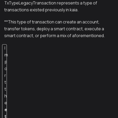
TxTypeLegacyTransaction represents a type of
transactions existed previously in kaia.
**This type of transaction can create an account,
transfer tokens, deploy a smart contract, execute a
smart contract, or perform a mix of aforementioned.
I
m
p
o
r
t
t
h
e
e
t