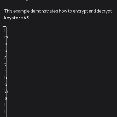
This example demonstrates how to encrypt and decrypt
keystore V3
.
I
m
p
o
r
t
t
h
e
W
a
l
l