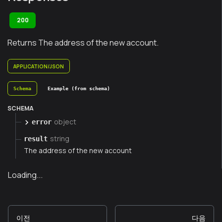
200
Returns The address of the new account.
APPLICATION/JSON
Schema
Example (from schema)
SCHEMA
object
error
string
result
The address of the new account
Loading...
이전
다음