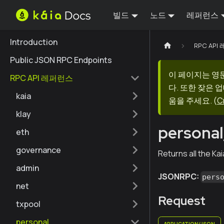
빌드
노드
레퍼런스
Introduction
RPC AP
Public JSON RPC Endpoints
이 페이지는 영
RPC API 레퍼런스
다. 또한 잦은 
kaia
움을 주세요.
(
C
klay
personal
eth
governance
Returns all the Ka
admin
JSONRPC:
pers
net
Request
txpool
personal
APPLICATION/JSON