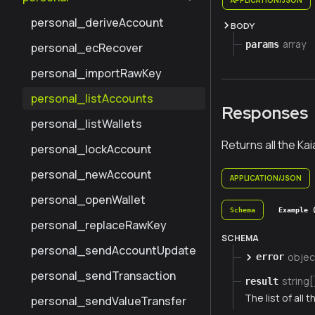
personal_deriveAccount
BODY
array
params
personal_ecRecover
personal_importRawKey
personal_listAccounts
Responses
personal_listWallets
Returns all the Ka
personal_lockAccount
personal_newAccount
APPLICATION/JSON
personal_openWallet
Schema
Example 
personal_replaceRawKey
SCHEMA
personal_sendAccountUpdate
objec
error
personal_sendTransaction
string[
result
The list of all
personal_sendValueTransfer