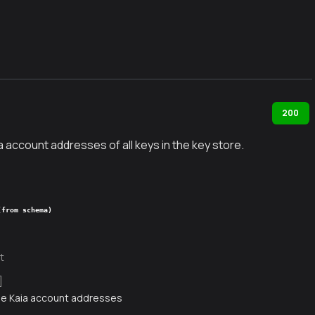
200
ia account addresses of all keys in the key store.
(from schema)
t
]
 the Kaia account addresses