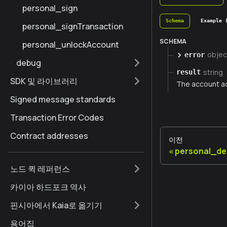
personal_sign
Schema
Example 
personal_signTransaction
SCHEMA
personal_unlockAccount
objec
error
debug
string
result
SDK 및 라이브러리
The account a
Signed message standards
Transaction Error Codes
Contract addresses
이전
personal_de
노드 퀵 레퍼런스
카이아 하드포크 역사
핀시아에서 Kaia로 옮기기
용어집