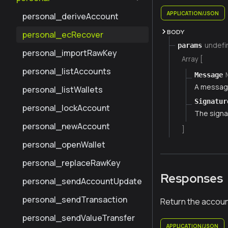
APPLICATION/JSON
personal_deriveAccount
BODY
personal_ecRecover
undefi
params
personal_importRawKey
Array [
personal_listAccounts
Message
A messag
personal_listWallets
Signatur
personal_lockAccount
The signa
personal_newAccount
]
personal_openWallet
personal_replaceRawKey
Responses
personal_sendAccountUpdate
personal_sendTransaction
Return the accoun
personal_sendValueTransfer
APPLICATION/JSON