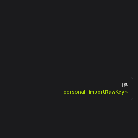
다음
personal_importRawKey