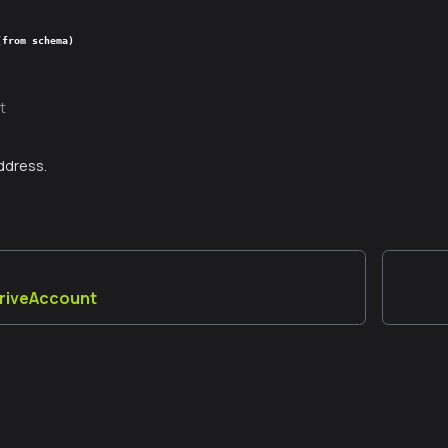
(from schema)
t
ddress.
riveAccount