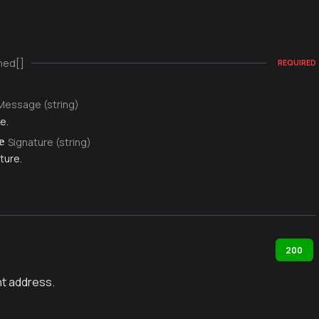
ned[]
REQUIRED
Message (string)
e.
Signature (string)
e
ture.
200
t address.