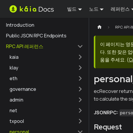
빌드
노드
레퍼런스
Introduction
RPC AP
Public JSON RPC Endpoints
이 페이지는 영
RPC API 레퍼런스
다. 또한 잦은 
kaia
움을 주세요.
(
C
klay
persona
eth
governance
ecRecover returns
to calculate the s
admin
net
JSONRPC:
pers
txpool
Request
personal