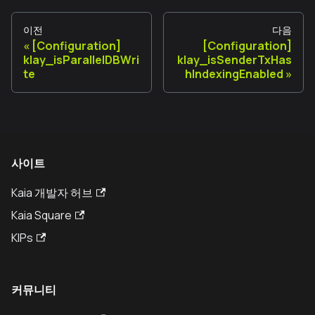
이전
다음
[Configuration]
[Configuration]
klay_isParallelDBWri
klay_isSenderTxHas
te
hIndexingEnabled
사이트
Kaia 개발자 허브
Kaia Square
KIPs
커뮤니티