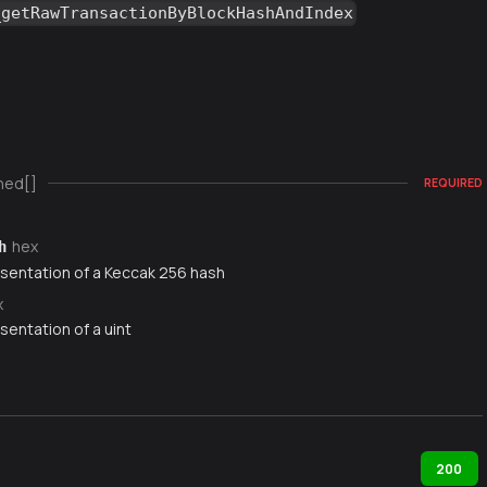
_getRawTransactionByBlockHashAndIndex
ned[]
REQUIRED
hex
h
sentation of a Keccak 256 hash
x
sentation of a uint
200