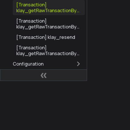
[Transaction]
klay_getRawTransactionByBl
ockHashAndIndex
[Transaction]
klay_getRawTransactionByH
ash
[Transaction] klay_resend
[Transaction]
klay_getRawTransactionByBl
ockNumberAndIndex
Configuration
Filter
Gas
Miscellaneous
사이트
커뮤
eth
Kaia 개발자 허브
Kaia
governance
Kaia Square
블로
admin