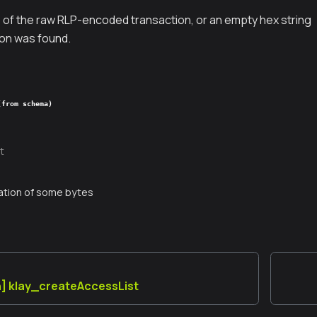
 of the raw RLP-encoded transaction, or an empty hex string
on was found.
(from schema)
t
ation of some bytes
] klay_createAccessList