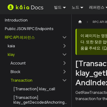
빌드
노드
레퍼런스
Introduction
RPC AP
Public JSON RPC Endpoints
이 페이지는 영
RPC API 레퍼런스
다. 또한 잦은 
kaia
움을 주세요.
(
C
klay
[Transac
Account
klay_ge
Block
AndInde
Transaction
[Transaction] klay_call
GetRawTransactio
[Transaction]
transaction for th
klay_getDecodedAnchoringT