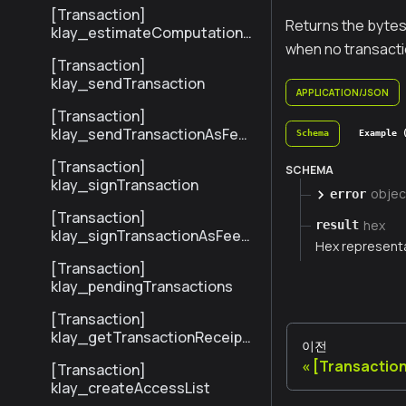
[Transaction]
Returns the bytes
klay_estimateComputationC
when no transacti
ost
[Transaction]
klay_sendTransaction
APPLICATION/JSON
[Transaction]
klay_sendTransactionAsFee
Schema
Example 
Payer
[Transaction]
SCHEMA
klay_signTransaction
objec
error
[Transaction]
hex
result
klay_signTransactionAsFeeP
Hex represent
ayer
[Transaction]
klay_pendingTransactions
[Transaction]
klay_getTransactionReceipt
이전
BySenderTxHash
[Transaction
[Transaction]
klay_createAccessList