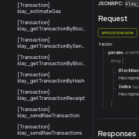
ransactionByHash
JSONRPC:
klay
[Transaction]
klay_estimateGas
Request
[Transaction]
klay_getTransactionByBlock
APPLICATION/JSON
NumberAndIndex
[Transaction]
BODY
klay_getTransactionBySend
erTxHash
undefi
params
[Transaction]
Array [
klay_getTransactionByBlock
HashAndIndex
BlockHas
[Transaction]
Hex repre
klay_getTransactionByHash
he
Index
[Transaction]
Hex repre
klay_getTransactionReceipt
]
[Transaction]
klay_sendRawTransaction
[Transaction]
Responses
klay_sendRawTransactions