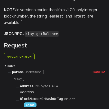
NOTE:
In versions earlier than Kaia v1.7.0, only integer
block number, the string "earliest" and "latest" are
available.
`
JSONRPC:
klay_getBalance
Request
APPLICATION/JSON
BODY
undefined[]
params
REQUIRED
Array [
20-byte DATA
Address
Address
object
BlockNumberOrHashOrTag
oneOf