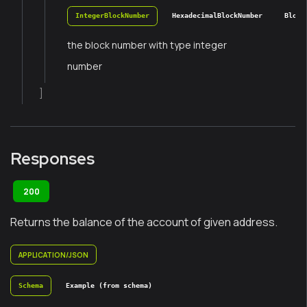
IntegerBlockNumber
HexadecimalBlockNumber
Block
the block number with type integer
number
]
Responses
200
Returns the balance of the account of given address.
APPLICATION/JSON
Schema
Example (from schema)