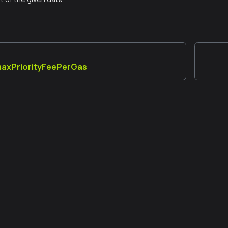
maxPriorityFeePerGas