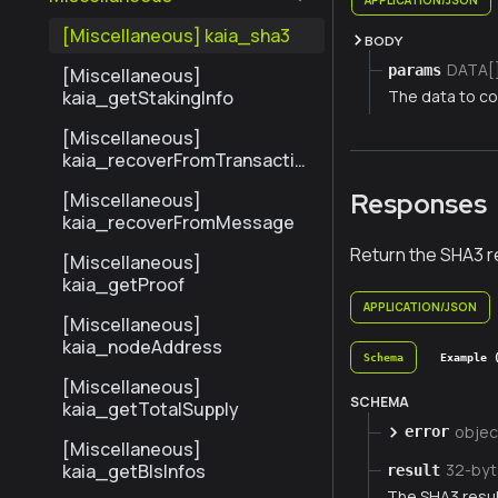
[Miscellaneous] kaia_sha3
BODY
DATA[
params
[Miscellaneous]
The data to co
kaia_getStakingInfo
[Miscellaneous]
kaia_recoverFromTransactio
n
Responses
[Miscellaneous]
kaia_recoverFromMessage
Return the SHA3 re
[Miscellaneous]
kaia_getProof
APPLICATION/JSON
[Miscellaneous]
kaia_nodeAddress
Schema
Example 
[Miscellaneous]
SCHEMA
kaia_getTotalSupply
objec
error
[Miscellaneous]
kaia_getBlsInfos
32-by
result
The SHA3 result