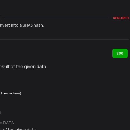
]
REQUIRED
nvert into a SHA3 hash.
200
sult of the given data.
(from schema)
t
te DATA
 of the given data.