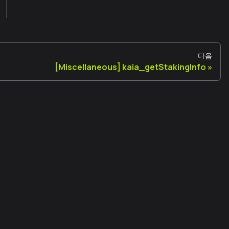
다음
[Miscellaneous] kaia_getStakingInfo