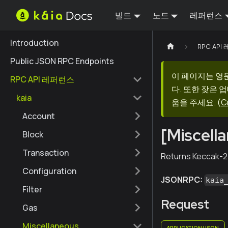
빌드
노드
레퍼런스
Introduction
RPC AP
Public JSON RPC Endpoints
이 페이지는 영
RPC API 레퍼런스
다. 또한 잦은 
kaia
움을 주세요.
(
C
Account
[Miscell
Block
Transaction
Returns Keccak-25
Configuration
JSONRPC:
kaia
Filter
Request
Gas
Miscellaneous
APPLICATION/JSON