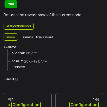
200
Returns the rewardbase of the current node
APPLICATION/JSON
Schema
Example (from schema)
SCHEMA
object
error
20-byte DATA
result
Address.
Loading...
이전
다음
[Configuration]
[Configuration]