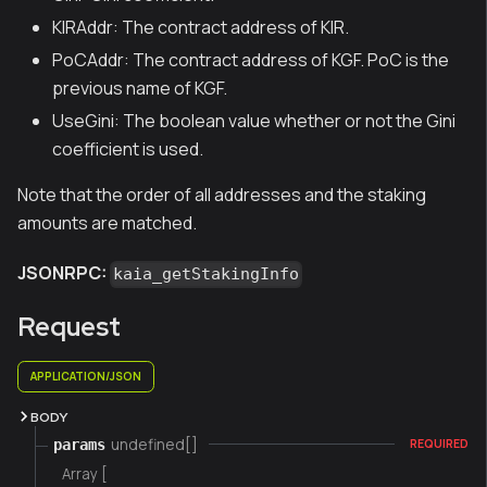
KIRAddr: The contract address of KIR.
PoCAddr: The contract address of KGF. PoC is the
previous name of KGF.
UseGini: The boolean value whether or not the Gini
coefficient is used.
Note that the order of all addresses and the staking
amounts are matched.
JSONRPC:
kaia_getStakingInfo
Request
APPLICATION/JSON
BODY
undefined[]
params
REQUIRED
Array [