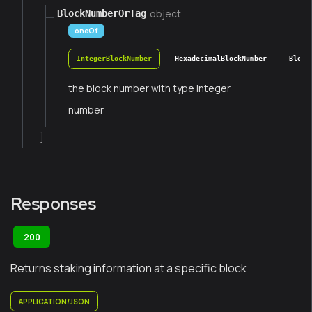
object
BlockNumberOrTag
oneOf
IntegerBlockNumber
HexadecimalBlockNumber
Block
the block number with type integer
number
]
Responses
200
Returns staking information at a specific block
APPLICATION/JSON