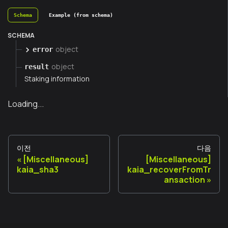
Schema
Example (from schema)
SCHEMA
object
error
object
result
Staking information
Loading...
이전
다음
[Miscellaneous]
[Miscellaneous]
kaia_sha3
kaia_recoverFromTr
ansaction