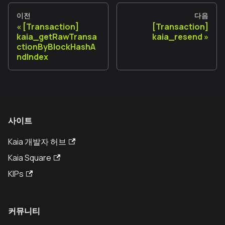
이전
다음
[Transaction]
[Transaction]
kaia_getRawTransa
kaia_resend
ctionByBlockHashA
ndIndex
사이트
Kaia 개발자 허브
Kaia Square
KIPs
커뮤니티