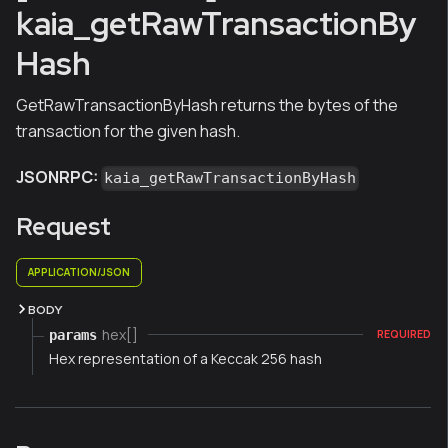
kaia_getRawTransactionBy
Hash
GetRawTransactionByHash returns the bytes of the
transaction for the given hash.
JSONRPC:
kaia_getRawTransactionByHash
Request
APPLICATION/JSON
BODY
hex[]
params
REQUIRED
Hex representation of a Keccak 256 hash