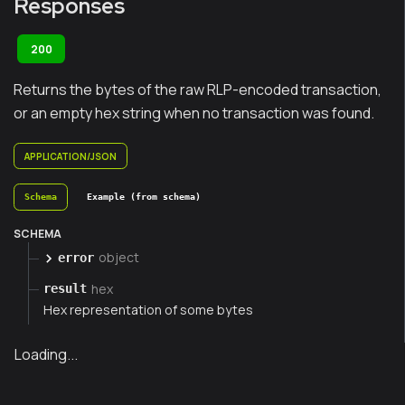
Responses
200
Returns the bytes of the raw RLP-encoded transaction,
or an empty hex string when no transaction was found.
APPLICATION/JSON
Schema
Example (from schema)
SCHEMA
object
error
hex
result
Hex representation of some bytes
Loading...