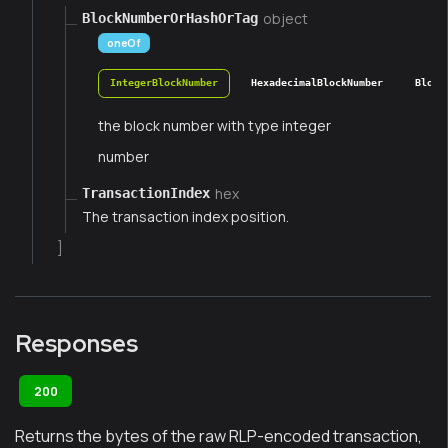
object
BlockNumberOrHashOrTag
oneOf
IntegerBlockNumber
HexadecimalBlockNumber
Block
the block number with type integer
number
hex
TransactionIndex
The transaction index position.
]
Responses
200
Returns the bytes of the raw RLP-encoded transaction,