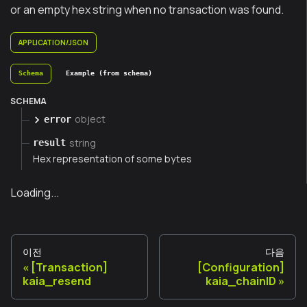
or an empty hex string when no transaction was found.
APPLICATION/JSON
Schema
Example (from schema)
SCHEMA
object
error
string
result
Hex representation of some bytes
Loading...
이전
다음
[Transaction]
[Configuration]
kaia_resend
kaia_chainID