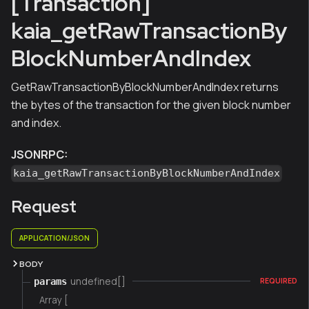
[Transaction]
kaia_getRawTransactionBy
BlockNumberAndIndex
GetRawTransactionByBlockNumberAndIndex returns
the bytes of the transaction for the given block number
and index.
JSONRPC:
kaia_getRawTransactionByBlockNumberAndIndex
Request
APPLICATION/JSON
BODY
undefined[]
params
REQUIRED
Array [