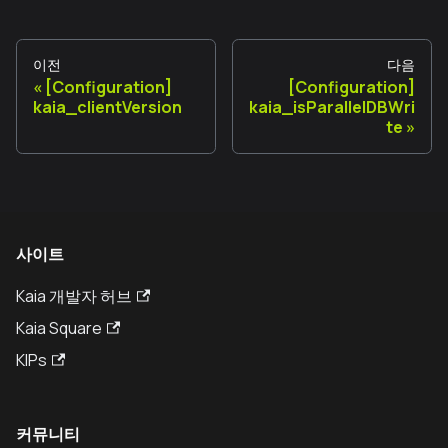
이전
다음
[Configuration]
[Configuration]
kaia_clientVersion
kaia_isParallelDBWri
te
사이트
Kaia 개발자 허브
Kaia Square
KIPs
커뮤니티