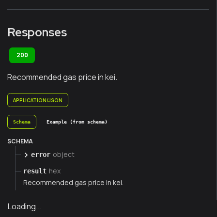
Responses
200
Recommended gas price in kei.
APPLICATION/JSON
Schema
Example (from schema)
SCHEMA
object
error
hex
result
Recommended gas price in kei.
Loading...