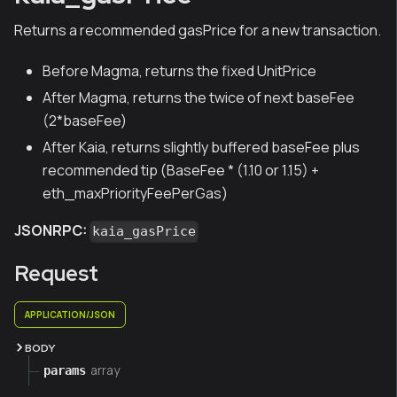
Returns a recommended gasPrice for a new transaction.
Before Magma, returns the fixed UnitPrice
After Magma, returns the twice of next baseFee
(2*baseFee)
After Kaia, returns slightly buffered baseFee plus
recommended tip (BaseFee * (1.10 or 1.15) +
eth_maxPriorityFeePerGas)
JSONRPC:
kaia_gasPrice
Request
APPLICATION/JSON
BODY
array
params