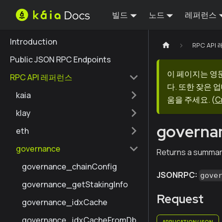
빌드
노드
레퍼런스
Introduction
RPC AP
Public JSON RPC Endpoints
이 페이지는 영
RPC API 레퍼런스
다. 또한 잦은 
kaia
움을 주세요.
(
C
klay
governa
eth
governance
Returns a summar
governance_chainConfig
JSONRPC:
gove
governance_getStakingInfo
Request
governance_idxCache
governance_idxCacheFromDb
APPLICATION/JSON