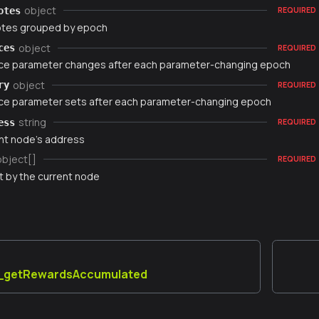
object
otes
REQUIRED
otes grouped by epoch
object
ces
REQUIRED
e parameter changes after each parameter-changing epoch
object
ry
REQUIRED
e parameter sets after each parameter-changing epoch
string
ess
REQUIRED
nt node's address
object[]
REQUIRED
t by the current node
_getRewardsAccumulated