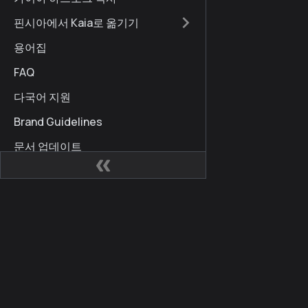
핀시아에서 Kaia로 옮기기
용어집
FAQ
다국어 지원
Brand Guidelines
문서 업데이트
사이트
커뮤
Kaia 개발자 허브
Kaia
Kaia Square
블로
KIPs
X (for