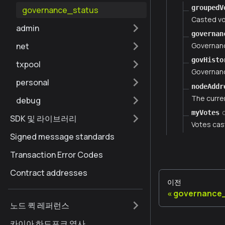
groupedV
governance_status
Casted v
admin
governan
net
Governanc
govHisto
txpool
Governanc
personal
nodeAddr
The curre
debug
myVotes
SDK 및 라이브러리
Votes cas
Signed message standards
Transaction Error Codes
Contract addresses
이전
governance
노드 퀵 레퍼런스
카이아 하드포크 역사