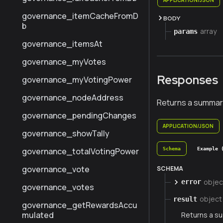
governance_itemCacheFromD
BODY
b
array
params
governance_itemsAt
governance_myVotes
Responses
governance_myVotingPower
governance_nodeAddress
Returns a summar
governance_pendingChanges
APPLICATION/JSON
governance_showTally
Schema
Example 
governance_totalVotingPower
governance_vote
SCHEMA
objec
error
governance_votes
object
result
governance_getRewardsAccu
mulated
Returns a s