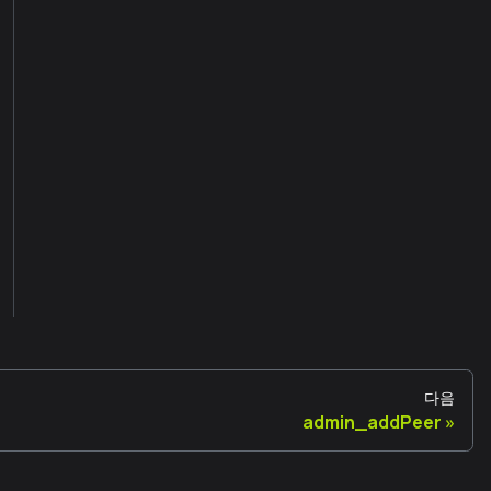
다음
admin_addPeer