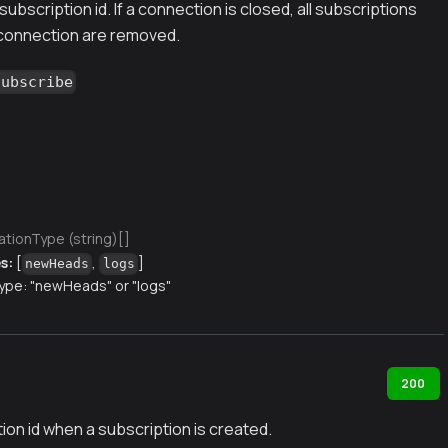
subscription id. If a connection is closed, all subscriptions
 connection are removed.
subscribe
ationType (string)[]
s:
[
,
]
newHeads
logs
type: "newHeads" or "logs"
200
ion id when a subscription is created.