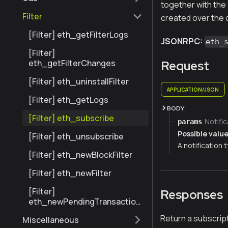
together with the 
Filter
created over the
[Filter] eth_getFilterLogs
JSONRPC:
eth_
[Filter]
eth_getFilterChanges
Request
[Filter] eth_uninstallFilter
APPLICATION/JSON
[Filter] eth_getLogs
BODY
[Filter] eth_subscribe
Notific
params
Possible value
[Filter] eth_unsubscribe
A notification 
[Filter] eth_newBlockFilter
[Filter] eth_newFilter
[Filter]
Responses
eth_newPendingTransaction
Filter
Return a subscript
Miscellaneous