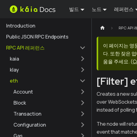
빌드
노드
레퍼런스
Introduction
RPC AP
Public JSON RPC Endpoints
이 페이지는 영
RPC API 레퍼런스
다. 또한 잦은 
kaia
움을 주세요.
(
C
klay
[Filter] 
eth
Account
Creates a new sub
over WebSockets or
Block
instead of polling
Transaction
The node will retu
Configuration
event that matches
Gas