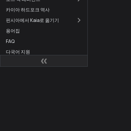
카이아 하드포크 역사
핀시아에서 Kaia로 옮기기
용어집
FAQ
다국어 지원
Brand Guidelines
문서 업데이트
사이트
커뮤
Kaia 개발자 허브
Kaia
Kaia Square
블로
KIPs
X (for