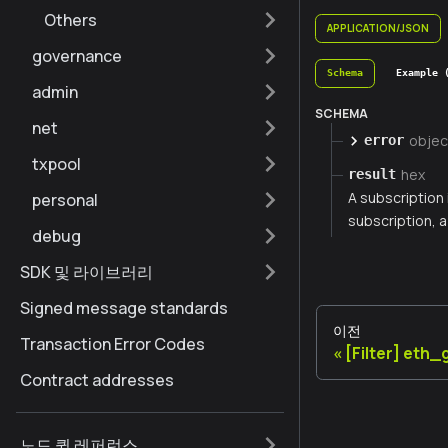
Others
APPLICATION/JSON
governance
Schema
Example 
admin
SCHEMA
net
objec
error
txpool
hex
result
A subscription
personal
subscription, a 
debug
SDK 및 라이브러리
Signed message standards
이전
Transaction Error Codes
[Filter] eth
Contract addresses
노드 퀵 레퍼런스