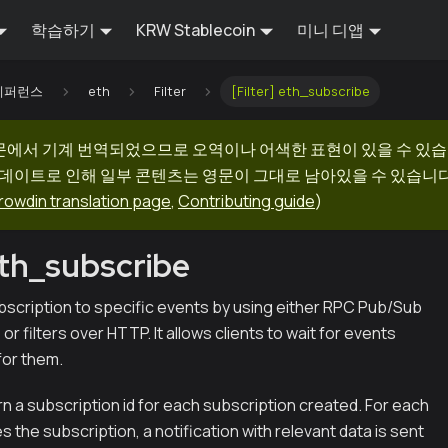
학습하기
KRW Stablecoin
미니 디앱
I 레퍼런스
eth
Filter
[Filter] eth_subscribe
문에서 기계 번역되었으므로 오역이나 어색한 표현이 있을 수 있습
업데이트로 인해 일부 콘텐츠는 영문이 그대로 남아있을 수 있습니다.
rowdin translation page
,
Contributing guide
)
eth_subscribe
scription to specific events by using either RPC Pub/Sub
 filters over HTTP. It allows clients to wait for events
 for them.
rn a subscription id for each subscription created. For each
 the subscription, a notification with relevant data is sent