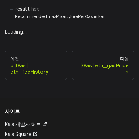
hex
result
Recommended maxPriorityFeePerGas in kei.
Loading...
이전
다음
[Gas]
[Gas] eth_gasPrice
eth_feeHistory
사이트
Kaia 개발자 허브
Kaia Square