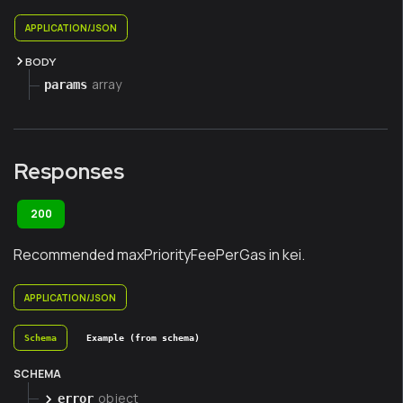
APPLICATION/JSON
BODY
array
params
Responses
200
Recommended maxPriorityFeePerGas in kei.
APPLICATION/JSON
Schema
Example (from schema)
SCHEMA
object
error