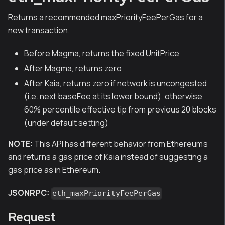
Returns a recommended maxPriorityFeePerGas for a
new transaction.
Before Magma, returns the fixed UnitPrice
After Magma, returns zero
After Kaia, returns zero if network is uncongested
(i.e. next baseFee at its lower bound), otherwise
60% percentile effective tip from previous 20 blocks
(under default setting)
NOTE:
This API has different behavior from Ethereum's
and returns a gas price of Kaia instead of suggesting a
gas price as in Ethereum.
JSONRPC:
eth_maxPriorityFeePerGas
Request