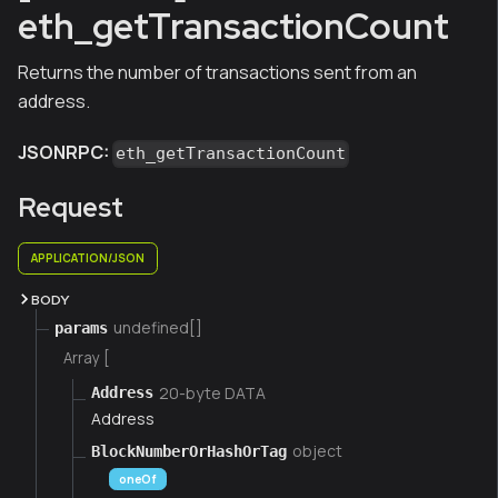
eth_getTransactionCount
Returns the number of transactions sent from an
address.
JSONRPC:
eth_getTransactionCount
Request
APPLICATION/JSON
BODY
undefined[]
params
Array [
20-byte DATA
Address
Address
object
BlockNumberOrHashOrTag
oneOf