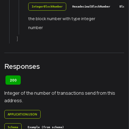
IntegerBlockNumber
HexadecimalBlockNumber
Block
the block number with type integer
number
]
Responses
200
Integer of the number of transactions send from this
address.
APPLICATION/JSON
Schema
Example (from schema)