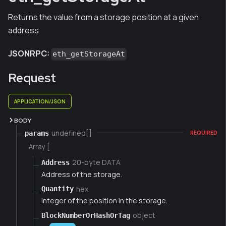
Returns the value from a storage position at a given
address
JSONRPC:
eth_getStorageAt
Request
APPLICATION/JSON
BODY
undefined[]
params
REQUIRED
Array [
20-byte DATA
Address
Address of the storage.
hex
Quantity
Integer of the position in the storage.
object
BlockNumberOrHashOrTag