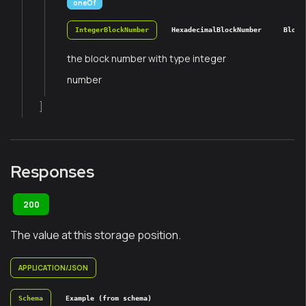
oneOf
IntegerBlockNumber
HexadecimalBlockNumber
Block
the block number with type integer
number
]
Responses
200
The value at this storage position.
APPLICATION/JSON
Schema
Example (from schema)