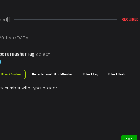
ned[]
REQUIRED
20-byte DATA
object
berOrHashOrTag
rBlockNumber
HexadecimalBlockNumber
BlockTag
BlockHash
ck number with type integer
r
200