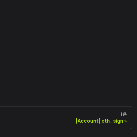
다음
[Account] eth_sign