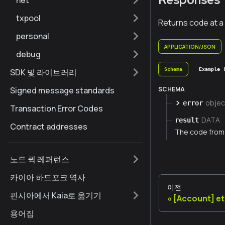
net
txpool
Returns code at a
personal
APPLICATION/JSON
debug
Schema
Example 
SDK 및 라이브러리
Signed message standards
SCHEMA
objec
error
Transaction Error Codes
DATA
result
Contract addresses
The code from 
노드 퀵 레퍼런스
카이아 하드포크 역사
이전
핀시아에서 Kaia로 옮기기
[Account] e
용어집