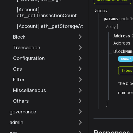
[Account]
BODY
eth_getTransactionCount
undefi
params
[Account] eth_getStorageAt
Array [
Address
Block
Address
Transaction
BlockNum
Configuration
oneOf
Gas
Intege
Filter
the blo
Miscellaneous
numbe
Others
]
governance
admin
Responses