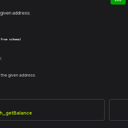
 given address.
(from schema)
t
the given address.
th_getBalance