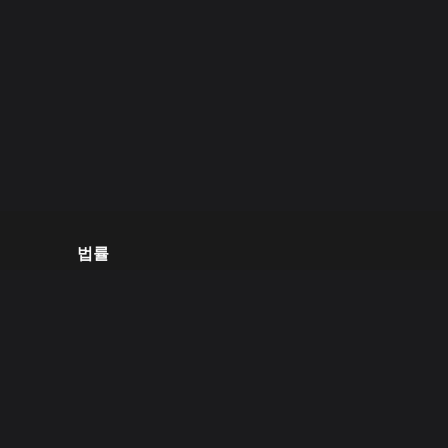
법률
이용 약관
오픈 소스