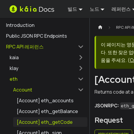
빌드
노드
레퍼런스
Introduction
RPC AP
Public JSON RPC Endpoints
이 페이지는 영
RPC API 레퍼런스
다. 또한 잦은 
kaia
움을 주세요.
(
C
klay
[Accoun
eth
Account
Returns code at a
[Account] eth_accounts
JSONRPC:
eth_
[Account] eth_getBalance
Request
[Account] eth_getCode
[Account] eth_sign
APPLICATION/JSON