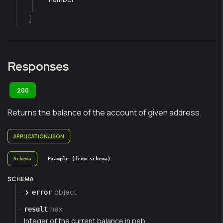
]
Responses
200
Returns the balance of the account of given address.
APPLICATION/JSON
Schema
Example (from schema)
SCHEMA
object
error
hex
result
Integer of the current balance in peb.