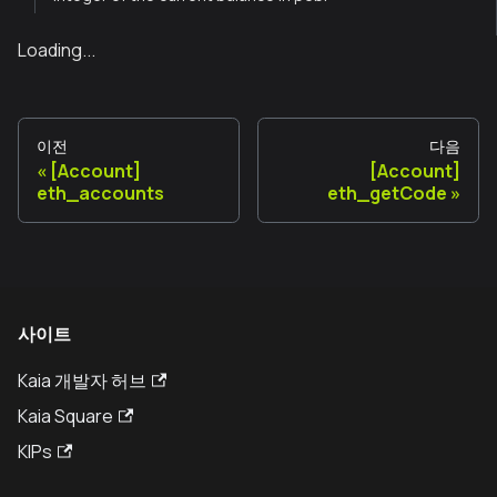
Loading...
이전
다음
[Account]
[Account]
eth_accounts
eth_getCode
사이트
Kaia 개발자 허브
Kaia Square
KIPs