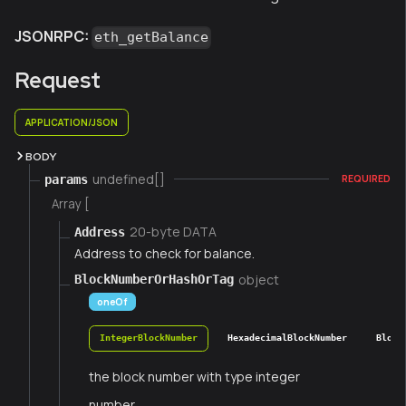
JSONRPC:
eth_getBalance
Request
APPLICATION/JSON
BODY
undefined[]
params
REQUIRED
Array [
20-byte DATA
Address
Address to check for balance.
object
BlockNumberOrHashOrTag
oneOf
IntegerBlockNumber
HexadecimalBlockNumber
Block
the block number with type integer
number