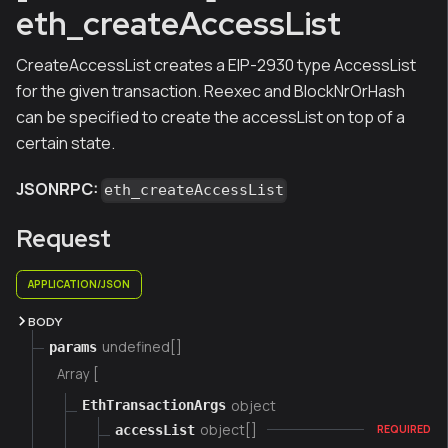
eth_createAccessList
CreateAccessList creates a EIP-2930 type AccessList
for the given transaction. Reexec and BlockNrOrHash
can be specified to create the accessList on top of a
certain state.
JSONRPC:
eth_createAccessList
Request
APPLICATION/JSON
BODY
undefined[]
params
Array [
object
EthTransactionArgs
object[]
accessList
REQUIRED