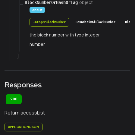
object
BlockNumberOrHashOrTag
oneOf
IntegerBlockNumber
HexadecimalBlockNumber
Block
the block number with type integer
number
]
Responses
200
Return accessList
APPLICATION/JSON