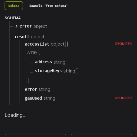
Schema
Example (from schema)
SCHEMA
object
error
object
result
object[]
accessList
REQUIRED
Array [
string
address
string[]
storageKeys
]
string
error
string
gasUsed
REQUIRED
Loading...