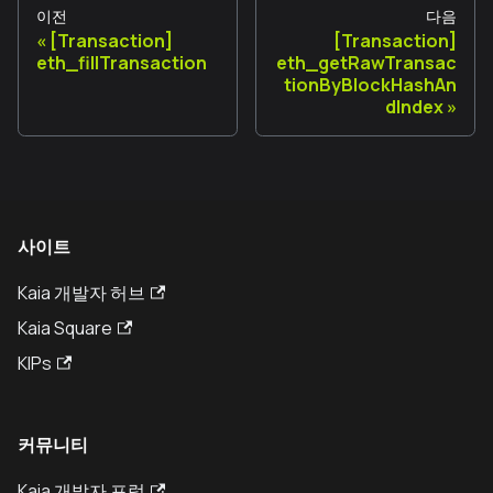
이전
다음
[Transaction]
[Transaction]
eth_fillTransaction
eth_getRawTransac
tionByBlockHashAn
dIndex
사이트
Kaia 개발자 허브
Kaia Square
KIPs
커뮤니티
Kaia 개발자 포럼