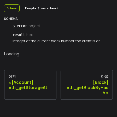
Schema
Example (from schema)
SCHEMA
object
error
hex
result
Integer of the current block number the client is on.
Loading...
이전
다음
[Account]
[Block]
eth_getStorageAt
eth_getBlockByHas
h