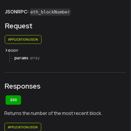
JSONRPC:
eth_blockNumber
Request
APPLICATION/JSON
BODY
array
params
Responses
200
Returns the number of the most recent block.
APPLICATION/JSON