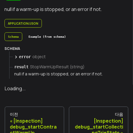
null if a warm-up is stopped, or an error if not.
APPLICATION/JSON
Schema
Example (from schema)
SCHEMA
object
error
StopWarmUpResult (string)
result
null if a warm-up is stopped, or an error if not.
Loading...
이전
다음
[Inspection]
[Inspection]
debug_startContra
debug_startCollecti
ctWarmUp
ngTrieStats