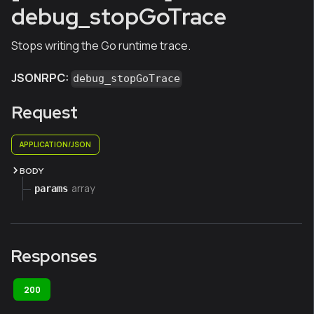
debug_stopGoTrace
Stops writing the Go runtime trace.
JSONRPC:
debug_stopGoTrace
Request
APPLICATION/JSON
BODY
array
params
Responses
200