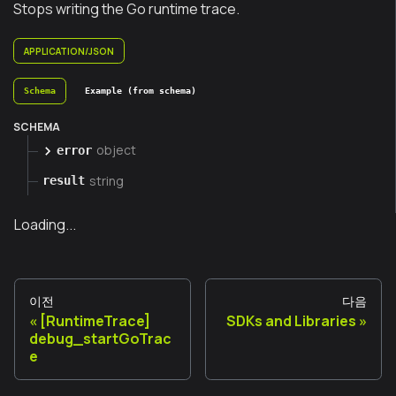
Stops writing the Go runtime trace.
APPLICATION/JSON
Schema
Example (from schema)
SCHEMA
object
error
string
result
Loading...
이전
다음
[RuntimeTrace]
SDKs and Libraries
debug_startGoTrac
e