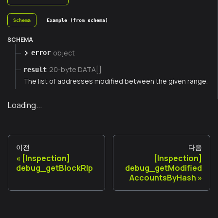
Schema
Example (from schema)
SCHEMA
object
error
20-byte DATA[]
result
The list of addresses modified between the given range.
Loading...
이전
다음
[Inspection]
[Inspection]
debug_getBlockRlp
debug_getModified
AccountsByHash