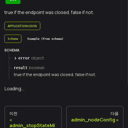
true if the endpoint was closed, false if not.
APPLICATION/JSON
Schema
Example (from schema)
SCHEMA
object
error
boolean
result
true if the endpoint was closed, false if not.
Loading...
이전
다음
admin_nodeConfig
admin_stopStateMi