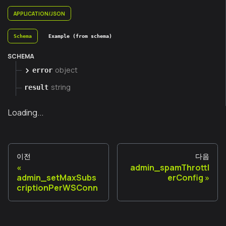
APPLICATION/JSON
Schema
Example (from schema)
SCHEMA
object
error
string
result
Loading...
이전
다음
admin_spamThrottl
admin_setMaxSubs
erConfig
criptionPerWSConn