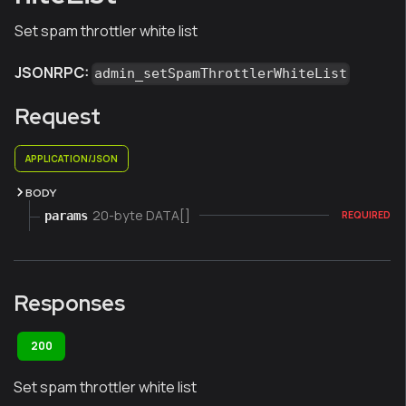
Set spam throttler white list
JSONRPC:
admin_setSpamThrottlerWhiteList
Request
APPLICATION/JSON
BODY
20-byte DATA[]
params
REQUIRED
Responses
200
Set spam throttler white list