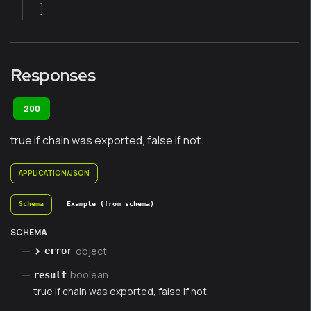
]
Responses
200
true if chain was exported, false if not.
APPLICATION/JSON
Schema
Example (from schema)
SCHEMA
object
error
boolean
result
true if chain was exported, false if not.