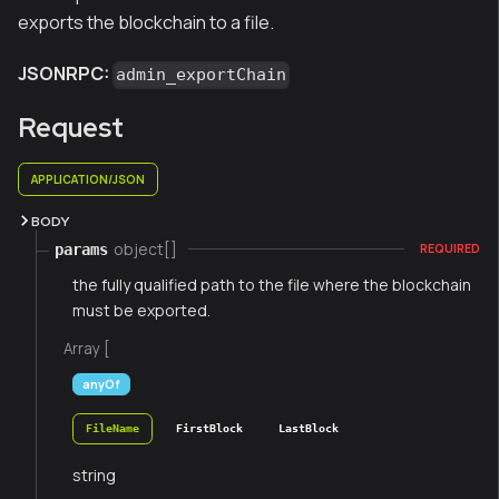
exports the blockchain to a file.
JSONRPC:
admin_exportChain
Request
APPLICATION/JSON
BODY
object[]
params
REQUIRED
the fully qualified path to the file where the blockchain
must be exported.
Array [
anyOf
FileName
FirstBlock
LastBlock
string