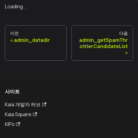
Loading...
이전
다음
admin_datadir
admin_getSpamThr
ottlerCandidateList
사이트
Kaia 개발자 허브
Kaia Square
KIPs