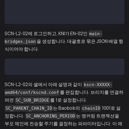
EN-02$ ken attach --datadir ~/data
> mainbridge.nodeInfo.kni
"kni://eb8f21df10c6562...25bae@[::]:50505?discport=0
SCN-L2-02에 로그인하고, KNI가 EN-02인
main-
을 생성합니다. 대괄호로 묶은 JSON 배열 형
bridges.json
식이어야 합니다.
SCN-L2-02$ echo '["kni://eb8f21df10c6562...25bae@192
SCN-L2-02의 셸에서 아래 설명과 같이
kscn-XXXXX-
를 편집합니다. 브리지를 연결하
amd64/conf/kscnd.conf
려면
를 1로 설정합니다.
SC_SUB_BRIDGE
는 Baobob의
1001로 설
SC_PARENT_CHAIN_ID
chainID
정합니다.
는 앵커링 트랜잭션을
SC_ANCHORING_PERIOD
부모 체인에 전송할 주기를 결정하는 파라미터입니다. 이 예