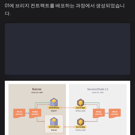
01에 브리지 컨트랙트를 배포하는 과정에서 생성되었습니
다.
$ kscn attach --datadir ~/data
> subbridge.registerBridge("0xCHILD_BRIDGE_ADDR", "0
null
> subbridge.subscribeBridge("0xCHILD_BRIDGE_ADDR", "
null
> subbridge.registerToken("0xCHILD_BRIDGE_ADDR", "0x
null