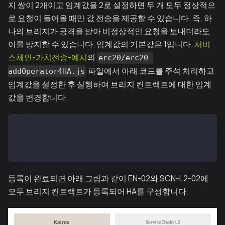
지 쌍이 2개이고 임계값을 2로 설정하면 두 개 모두 정상적으
로 요청이 들어올 때만 값 전송을 제공할 수 있습니다. 즉, 하
나의 브리지가 공격을 받아 비정상적인 요청을 보내더라도
이를 방지할 수 있습니다. 임계값의 기본값은 1입니다.
서비
스체인-가치전송-예시
의
erc20/erc20-
파일에서 아래 코드를 주석 처리하고
addOperator4HA.js
임계값을 설정한 후 실행하여 브리지 컨트랙트에 대한 임계
값을 변경합니다.
// // set threshold
// await conf.child.newInstanceBridge.methods.setOpe
// await conf.parent.newInstanceBridge.methods.setOp
등록이 완료되면 아래 그림과 같이 EN-02와 SCN-L2-02에
모두 브리지 컨트랙트가 등록되어 HA를 구성합니다.