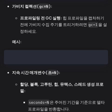
가비지 컬렉션(
):
gc=N
프로파일링 전 GC 실행:
힙 프로파일을 캡처하기
전에 가비지 수집 주기를 트리거하려면
을 설
gc=1
정하세요.
예시:
go tool pprof http://localhost:6060/debug/pprof/heap
지속 시간 매개변수(
):
초=N
할당, 블록, 고루틴, 힙, 뮤텍스, 스레드 생성 프로
필:
은 주어진 기간을 기준으로 델타
seconds=N
프로파일을 반환합니다.