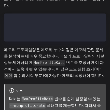
다.
# Using go tool pprof
> go tool pprof http://localhost:6060/debug/pprof/he
# Using Node Console
> debug.writeMemProfile("mem.profile")
메모리 프로파일링은 메모리 누수와 같은 메모리 관련 문제
를 분석하는 데 매우 중요합니다. 메모리 프로파일링의 세분
성을 제어하려면
변수를 조정하면 이 과
MemProfileRate
정에서 도움이 될 수 있습니다. 이 값은 노드 실행 초기(예:
함수의 시작 부분)에 가능한 한 빨리 설정해야 합니다.
메인
노트
Kaia는
변수를 쉽게 설정할 수 있는
MemProfileRate
플래그를 제공합니다. 따라서 플
--memprofilerate