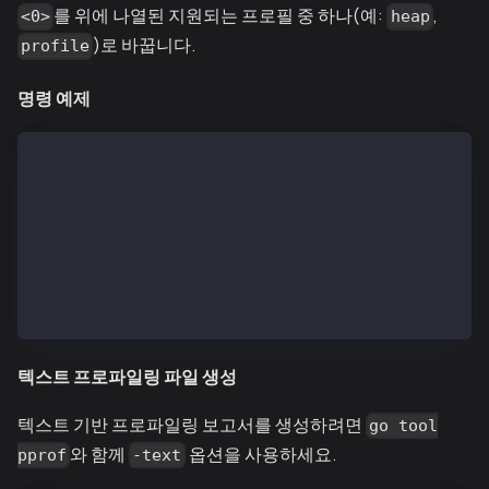
를 위에 나열된 지원되는 프로필 중 하나(예:
,
<0>
heap
)로 바꿉니다.
profile
명령 예제
# Collect heap profile
go tool pprof http://localhost:6060/debug/pprof/heap
# Collect 30-second CPU profile
go tool pprof http://localhost:6060/debug/pprof/prof
# Collect goroutine profile with debug=2
go tool pprof http://localhost:6060/debug/pprof/goro
텍스트 프로파일링 파일 생성
텍스트 기반 프로파일링 보고서를 생성하려면
go tool
와 함께
옵션을 사용하세요.
pprof
-text