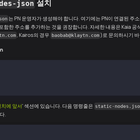
설치
des-json
는 PN 운영자가 생성해야 합니다. 여기에는 PN이 연결된 주소
son
 포함한 주소를 추가하는 것을 권장합니다. 자세한 내용은 Kaia 
, Kairos의 경우
)로 문의하시기 바
tn.com
baobab@klaytn.com
on
7f3bf35a2c576d3345e6e9c49b147d510c05832d2458709f63c3c90c
12aeda2ccfaa4fe421f015d4d75c2e3fd4aab75fa399b42767caad33
설치에 앞서
' 섹션에 있습니다. 다음 명령줄은
static-nodes.js
다.
des.json /var/kpnd/data