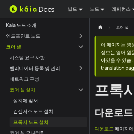
빌드
노드
레퍼런스
Kaia 노드 소개
코어 셀
엔드포인트 노드
이 페이지는 영
코어 셀
정보는 영어 원
시스템 요구 사항
아있을 수 있습니
translation pa
밸리데이터 등록 및 관리
네트워크 구성
프록시
코어 셀 설치
설치에 앞서
다운로드
컨센서스 노드 설치
프록시 노드 설치
다운로드
페이지에
코어 셀 모니터링