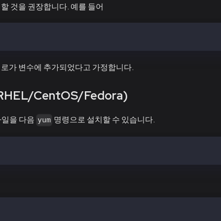
할 것을 권장합니다. 예를 들어
$PATH:~/downloaded/path/kpn-linux-amd64/bin
경로가 변수에 추가되었다고 가정합니다.
HEL/CentOS/Fedora)
파일을 다음
명령으로 설치할 수 있습니다.
yum
kpnd-vX.X.X.el7.x86_64.rpm
kpnd-baobab-vX.X.X.el7.x86_64.rpm