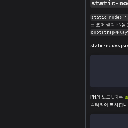
static-no
static-nodes-j
른 코어 셀의 PN을
bootstrap@klay
static-nodes.js
[
  "kni://4f2f4
  "kni://8dee9
]
PN의 노드 URI는 '
렉터리에 복사합니
$ cp static-no