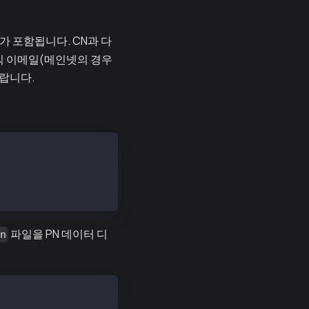
가 포함됩니다. CN과 다
공식 이메일(메인넷의 경우
랍니다.
76ead205975d944ed65e77dd4c6f63ebe1ef21d60da95952bc1e200e
531e57f3356b4a4af374593e33ec4320e1325aa2390a7be2489fa6b5
파일을 PN 데이터 디
on