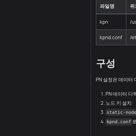
파일명
위
kpn
/u
kpnd.conf
/e
구성
PN 설정은 데이터
PN 데이터 디
노드 키 설치
static-nod
로
kpnd.conf