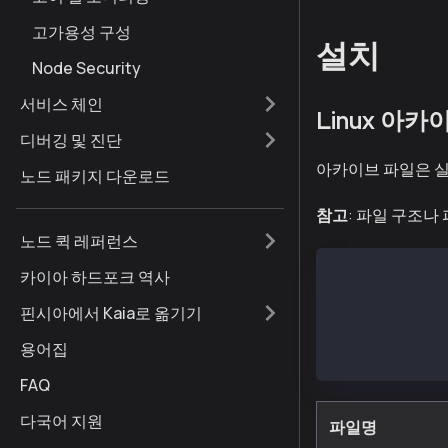
고가용성 구성
설치
Node Security
서비스 체인
Linux 아
디버깅 및 진단
아카이브 파일은 실
노드 패키지 다운로드
참고
: 파일 구조나
노드 퀵 레퍼런스
카이아 하드포크 역사
- bin
  |- kpn
핀시아에서 Kaia로 옮기기
  |- kpnd
- conf
용어집
  |- kpnd.conf
FAQ
다국어 지원
파일명