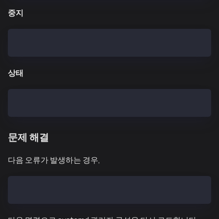
중지
$ systemctl stop kcnd.service
상태
$ systemctl status kcnd.service
문제 해결
다음 오류가 발생하는 경우,
Failed to start kcnd.service: Unit not found.