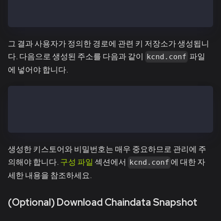
Repeat passphrase:
Address: {d13f7da0032b1204f77029dc1ecbf4dae2f04241}
그 결과 사용자가 정의한 경로에 관련 키 저장소가 생성됩니
다. 다음으로 생성된 주소를 다음과 같이
파일
kcnd.conf
에 넣어야 합니다.
...
REWARDBASE="d13f7da0032b1204f77029dc1ecbf4dae2f04241
...
생성한 키스토어와 비밀번호는 매우 중요하므로 관리에 주
의해야 합니다.
구성 파일
섹션에서
에 대한 자
kcnd.conf
세한 내용을 참조하세요.
(Optional) Download Chaindata Snapshot