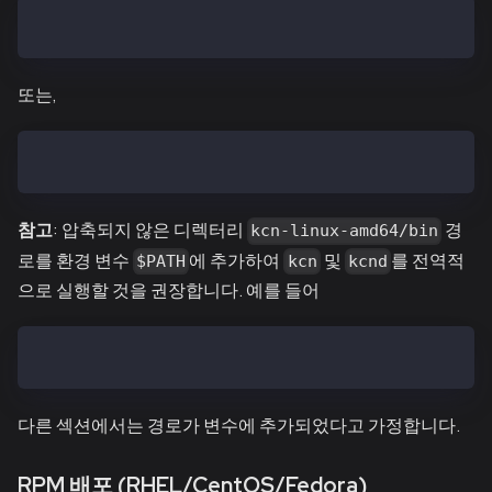
$ tar zxf kcn-vX.X.X-linux-amd64.tar.gz
또는,
$ tar zxf kcn-baobab-vX.X.X-linux-amd64.tar.gz
참고
: 압축되지 않은 디렉터리
경
kcn-linux-amd64/bin
로를 환경 변수
에 추가하여
및
를 전역적
$PATH
kcn
kcnd
으로 실행할 것을 권장합니다. 예를 들어
$ export PATH=$PATH:~/downloaded/path/kcn-linux-amd6
다른 섹션에서는 경로가 변수에 추가되었다고 가정합니다.
RPM 배포 (RHEL/CentOS/Fedora)