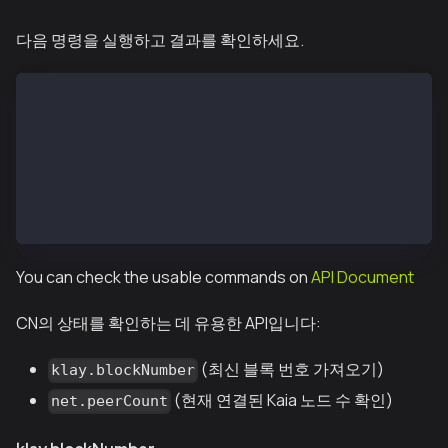
다음 명령을 실행하고 결과를 확인하세요.
$ ken attach --datadir /var/kend/data
Welcome to the Kaia JavaScript console!
instance: Kaia/vX.X.X/XXXX-XXXX/goX.X.X
 datadir: /var/kend/data
 modules: admin:1.0 debug:1.0 governance:1.0 istanbu
 >
You can check the usable commands on
API Document
CN의 상태를 확인하는 데 유용한 API입니다:
(최신 블록 번호 가져오기)
klay.blockNumber
(현재 연결된 Kaia 노드 수 확인)
net.peerCount