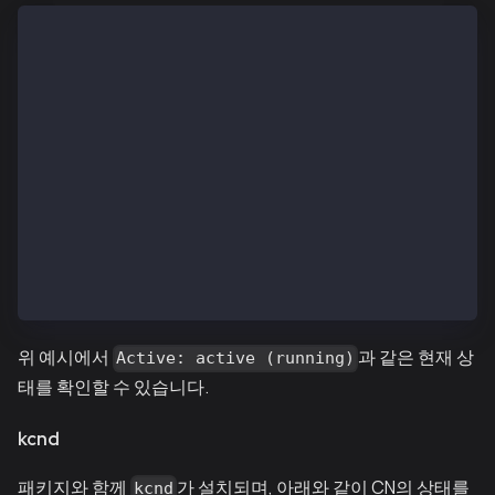
$ systemctl status kcnd.service
● kcnd.service - (null)
   Loaded: loaded (/etc/rc.d/init.d/kcnd; bad; vendo
   Active: active (running) since Wed 2019-01-09 11:
     Docs: man:systemd-sysv-generator(8)
  Process: 29636 ExecStart=/etc/rc.d/init.d/kcnd sta
 Main PID: 29641 (kcn)
   CGroup: /system.slice/kcnd.service
           └─29641 /usr/local/bin/kcn --networkid 10
Jan 09 11:42:39 ip-10-11-2-101.ap-northeast-2.compu
Jan 09 11:42:39 ip-10-11-2-101.ap-northeast-2.comput
Jan 09 11:42:39 ip-10-11-2-101.ap-northeast-2.compu
위 예시에서
과 같은 현재 상
Active: active (running)
태를 확인할 수 있습니다.
kcnd
패키지와 함께
가 설치되며, 아래와 같이 CN의 상태를
kcnd