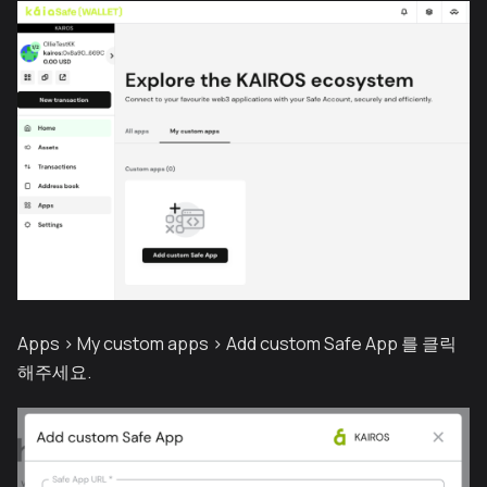
Apps > My custom apps > Add custom Safe App 를 클릭
해주세요.