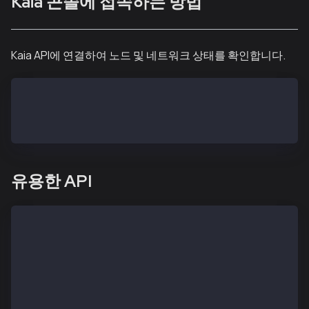
Kaia 콘솔에 접속하는 방법
Kaia API에 연결하여 노드 및 네트워크 상태를 확인합니다.
# execute the command below with the Kaia DATA_DIR P
$ sudo kcn attach --datadir <DATA_DIR>
>
유용한 API
# Check current block Number
  > kaia.blockNumber
# Check my kni address
  > admin.nodeInfo
# Check my dode address