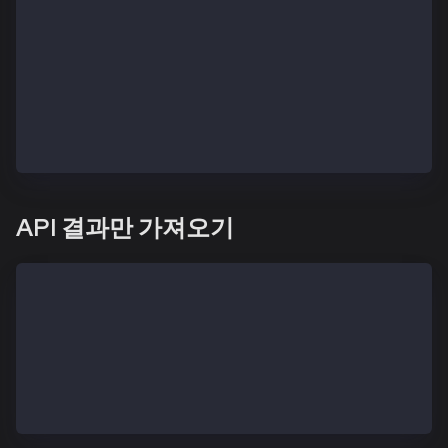
  > governance.nodeAddress
# Check other connected nodes
  > admin.peers
# Add or remove nodes
  > admin.addPeer("kni")
  > admin.removePeer("kni")
API 결과만 가져오기
# execute the command below with the Kaia DATA_DIR P
$ sudo kcn attach --exec <statement> --datadir <DATA
e.g.
# Check my dode address
$ sudo kcn attach --exec "governance.nodeAddress" --
"0xda23978e6e354fbf25dd87aaf1d1bb4ed112753f"