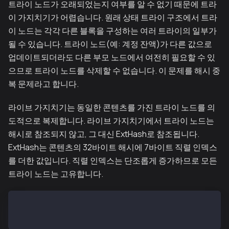
트라이 노드가 오래되었는지 여부를 알 수 없기 때문에 트라
이 가지치기가 어렵습니다. 원래 상태 트라이 구조에서 트라
이 노드는 각각 다른 블록을 구성하는 여러 트라이의 일부가
될 수 있습니다. 트라이 노드(예: 계정 잔액)가 다른 값으로
업데이트되더라도 다른 부모 노드에서 여전히 필요할 수 있
으므로 트라이 노드를 삭제할 수 없습니다. 이 문제를 해시 중
복 문제라고 합니다.
라이브 가지치기는 동일한 콘텐츠를 가진 트라이 노드를 의
도적으로 복제합니다. 라이브 가지치기에서 트라이 노드는
해시로 참조되지 않고, 그 대신 ExtHash로 참조됩니다.
ExtHash는 콘텐츠의 32바이트 해시에 7바이트 직렬 인덱스
를 더한 값입니다. 직렬 인덱스는 단조롭게 증가하므로 모든
트라이 노드는 고유합니다.
Hash:    32-byte Keccak256
ExtHash: 32-byte Keccak256 + 7-byte Serial index