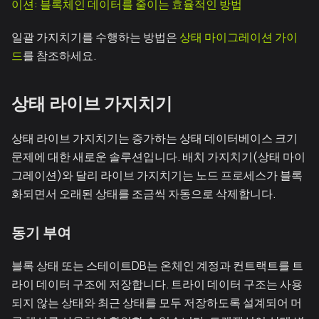
이션: 블록체인 데이터를 줄이는 효율적인 방법
일괄 가지치기를 수행하는 방법은
상태 마이그레이션 가이
드
를 참조하세요.
상태 라이브 가지치기
상태 라이브 가지치기는 증가하는 상태 데이터베이스 크기
문제에 대한 새로운 솔루션입니다. 배치 가지치기(상태 마이
그레이션)와 달리 라이브 가지치기는 노드 프로세스가 블록
화되면서 오래된 상태를 조금씩 자동으로 삭제합니다.
동기 부여
블록 상태 또는 스테이트DB는 온체인 계정과 컨트랙트를 트
라이 데이터 구조에 저장합니다. 트라이 데이터 구조는 사용
되지 않는 상태와 최근 상태를 모두 저장하도록 설계되어 머