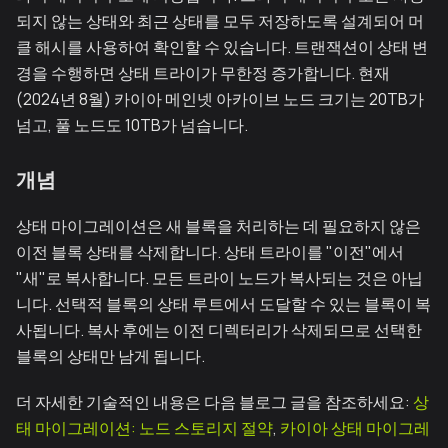
되지 않는 상태와 최근 상태를 모두 저장하도록 설계되어 머
클 해시를 사용하여 확인할 수 있습니다. 트랜잭션이 상태 변
경을 수행하면 상태 트라이가 무한정 증가합니다. 현재
(2024년 8월) 카이아 메인넷 아카이브 노드 크기는 20TB가
넘고, 풀 노드도 10TB가 넘습니다.
개념
상태 마이그레이션은 새 블록을 처리하는 데 필요하지 않은
이전 블록 상태를 삭제합니다. 상태 트라이를 "이전"에서
"새"로 복사합니다. 모든 트라이 노드가 복사되는 것은 아닙
니다. 선택적 블록의 상태 루트에서 도달할 수 있는 블록이 복
사됩니다. 복사 후에는 이전 디렉터리가 삭제되므로 선택한
블록의 상태만 남게 됩니다.
더 자세한 기술적인 내용은 다음 블로그 글을 참조하세요:
상
태 마이그레이션: 노드 스토리지 절약
,
카이아 상태 마이그레