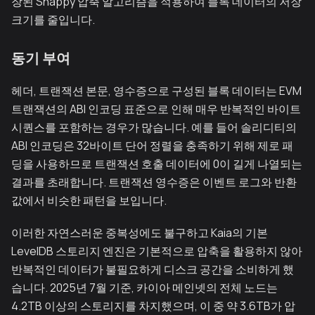
장된 Snappy 압축 알고리즘을 적용하여 블록 데이터의 저장
크기를 줄입니다.
동기 부여
헤더, 트랜잭션 본문, 영수증으로 구성된 블록 데이터는 EVM
트랜잭션의 ABI 인코딩 표준으로 인해 매우 반복적인 바이트
시퀀스를 포함하는 경우가 많습니다. 예를 들어 솔리디티의
ABI 인코딩은 32바이트 단어 정렬을 충족하기 위해 제로 패
딩을 사용하므로 트랜잭션 호출 데이터에 0이 길게 나열되는
결과를 초래합니다. 트랜잭션 영수증은 이벤트 로그와 반환
값에서 비슷한 패턴을 보입니다.
이러한 자연스러운 중복성에도 불구하고 Kaia의 기본
LevelDB 스토리지 엔진은 기본적으로 압축을 활용하지 않아
반복적인 데이터가 불필요하게 디스크 공간을 소비하게 했
습니다. 2025년 7월 기준, 카이아 메인넷의 전체 노드는
4.2TB 이상의 스토리지를 차지했으며, 이 중 약 3.6TB가 압