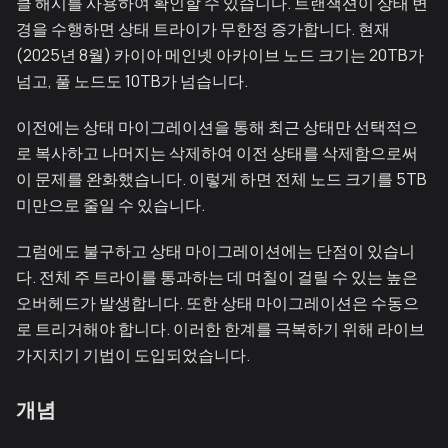
클 해시를 사용하여 확인할 수 있습니다. 트랜잭션이 상태 변
경을 수행하면 상태 트라이가 무한정 증가합니다. 현재
(2025년 8월) 카이아 메인넷 아카이브 노드 크기는 20TB가
넘고, 풀 노드도 10TB가 넘습니다.
이전에는 상태 마이그레이션을 통해 최근 상태만 선택적으
로 복사하고 나머지는 삭제하여 이전 상태를 삭제함으로써
이 문제를 완화했습니다. 이렇게 하면 전체 노드 크기를 5TB
미만으로 줄일 수 있습니다.
그럼에도 불구하고 상태 마이그레이션에는 단점이 있습니
다. 전체 주 트라이를 통과하는 데 며칠이 걸릴 수 있는 높은
오버헤드가 발생합니다. 또한 상태 마이그레이션은 수동으
로 트리거해야 합니다. 이러한 한계를 극복하기 위해 라이브
가지치기 기법이 도입되었습니다.
개념