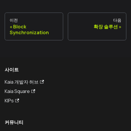
이전
다음
Block
확장 솔루션
Synchronization
사이트
Kaia 개발자 허브
Kaia Square
KIPs
커뮤니티