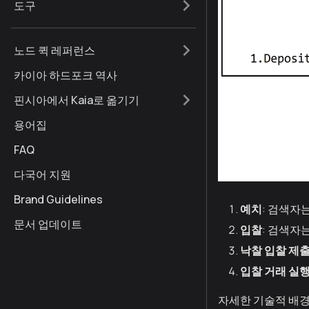
도구
노드 퀵 레퍼런스
카이아 하드포크 역사
핀시아에서 Kaia로 옮기기
용어집
FAQ
다국어 지원
Brand Guidelines
예치
: 검색자
문서 업데이트
입찰
: 검색자
낙찰 입찰 제
입찰 거래 실
자세한 기술적 배