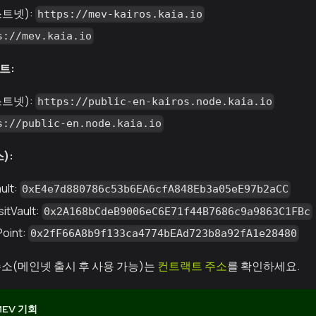
트넷):
https://mev-kairos.kaia.io
s://mev.kaia.io
트:
트넷):
https://public-en-kairos.node.kaia.io
s://public-en.node.kaia.io
):
ult:
0xE4e7d880786c53b6EA6cfA848Eb3a05eE97b2aCC
itVault:
0x2A168bCdeB9006eC6E71f44B7686c9a9863C1FBc
Point:
0x2fF66A8b9f133ca4774bEAd723b8a92fA1e28480
소(메인넷 출시 후 사용 가능)는
컨트랙트 주소
를 확인하세요.
MEV 기회