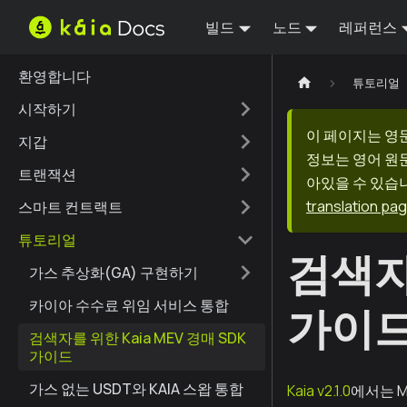
빌드
노드
레퍼런스
환영합니다
튜토리얼
시작하기
이 페이지는 영
지갑
정보는 영어 원
트랜잭션
아있을 수 있습니
translation pa
스마트 컨트랙트
튜토리얼
검색자를
가스 추상화(GA) 구현하기
카이아 수수료 위임 서비스 통합
가이
검색자를 위한 Kaia MEV 경매 SDK
가이드
가스 없는 USDT와 KAIA 스왑 통합
Kaia v2.1.0
에서는 