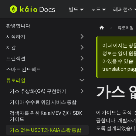
빌드
노드
레퍼런스
환영합니다
튜토리얼
시작하기
이 페이지는 영
지갑
정보는 영어 원
트랜잭션
아있을 수 있습니
translation pa
스마트 컨트랙트
튜토리얼
가스 없
가스 추상화(GA) 구현하기
카이아 수수료 위임 서비스 통합
이 가이드는 목적, 전
검색자를 위한 Kaia MEV 경매 SDK
가이드
공합니다. 개발자가
도록 설계되었습니
가스 없는 USDT와 KAIA 스왑 통합