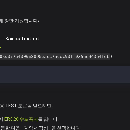
거래 쌍만 지원합니다:
Kairos Testnet
)
0xd077a400968890eacc75cdc901f0356c943e4fdb
IA (`0x19aac5f612f524b754ca7e7c41cbfa2e981a4432`)
 TEST 토큰을 받으려면:
서
ERC20 수도꼭지
를 엽니다.
이동한 다음 _계약서 작성_을 선택합니다.