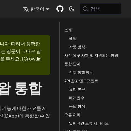
검색
한국어
소개
혜택
니다. 따라서 정확한
작동 방식
츠는 영문이 그대로 남
사전 요구 사항 및 지원되는 환경
을 주세요.
(
Crowdin
통합 단계
전체 통합 예시
API 참조 엔드포인트
스왑 통합
요청 본문
매개변수
응답 형식
스왑 기능에 대한 개요를 제
오류 처리
DApp)에 통합할 수 있
일반적인 오류 시나리오