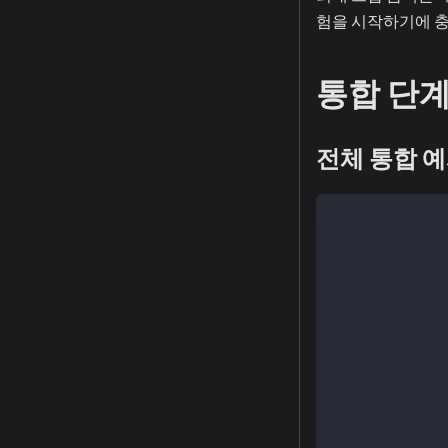
험을 시작하기에 충
통합 단
전체 통합 
const { JsonRp
const { Contra
async function
  if (typeof f
    return fet
  }
  const { defa
  return nodeF
}
const GASLESS_