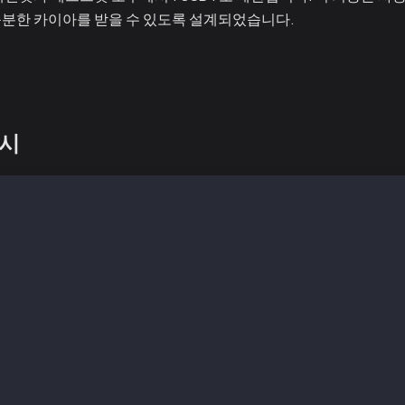
분한 카이아를 받을 수 있도록 설계되었습니다.
계
예시
cProvider, Wallet } = require('@kaiachain/ethers-ext/v6'
ct, parseUnits, formatUnits, Signature } = require('ethe
 fetchJson(url, init) {
etch !== 'undefined') {
ch(url, init);
ult: nodeFetch } = await import('node-fetch');
etch(url, init);
SWAP_ABI = [