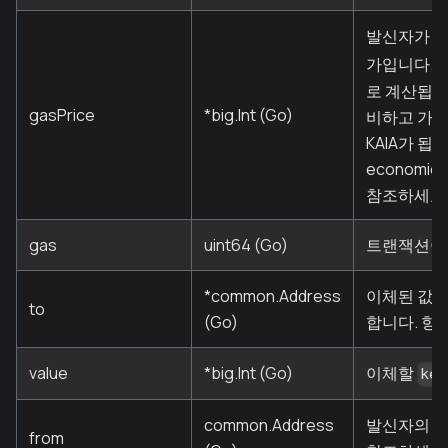
발신자가 
가입니다. 
로 계산됩니
gasPrice
*big.Int (Go)
비하고 가스 
KAIA가 됩니다.
economics
참조하세요
gas
uint64 (Go)
트랜잭션이 
*common.Address
이체된 값을
to
(Go)
합니다. 향
value
*big.Int (Go)
이체할
kei
common.Address
발신자의 주
from