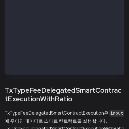
      "V": "0x26",
      "R": "0xb9497df1dd5c37786570f26745112fb828fb7b
      "S": "0x6231f2945f01004e68388ad1103cb00fd4f3f8
    }
  ],
  "status": "0x1",
  "to": "0x636f6e7472616374332e6b6c6179746e00000000"
  "transactionHash": "0x32944e85f2255b7ebc1101b1369
  "transactionIndex": "0x5",
  "type": "TxTypeFeeDelegatedSmartContractDeployWith
  "typeInt": 42,
  "value": "0x0"
}
TxTypeFeeDelegatedSmartContrac
tExecutionWithRatio
TxTypeFeeDelegatedSmartContractExecution은
input
에 주어진 데이터로 스마트 컨트랙트를 실행합니다.
TxTypeFeeDelegatedSmartContractExecutionWithRatio