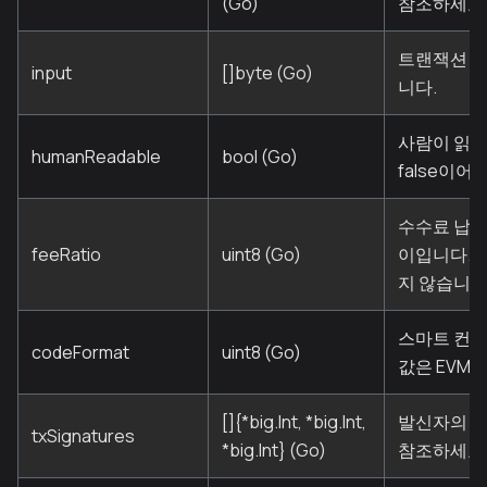
(Go)
참조하세요
트랜잭션 
input
[]byte (Go)
니다.
사람이 읽을
humanReadable
bool (Go)
false이어
수수료 납부
feeRatio
uint8 (Go)
이입니다. 0
지 않습니다
스마트 컨트
codeFormat
uint8 (Go)
값은 EVM(
[]{*big.Int, *big.Int,
발신자의 서
txSignatures
*big.Int} (Go)
참조하세요