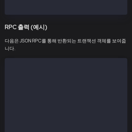
    FeePayerSig:   [{"V":"0x26","R":"0x91ecf53f91bb9
    Hex:           0af8d78204d219830f4240947b65b75d2
RPC 출력 (예시)
다음은 JSON RPC를 통해 반환되는 트랜잭션 객체를 보여줍
니다.
{
  "blockHash": "0x7ad6ed1f9955be00db8fb5452125f0e9a3
  "blockNumber": "0x1",
  "contractAddress": null,
  "feePayer": "0x029fdce0457db02f05c4be9f67b7115cb8e
  "feePayerSignatures": [
    {
      "V": "0x25",
      "R": "0xb8583f638efefb297922aa8b8a30cf451a30e2
      "S": "0x4bc5ca3756f88d857d115b128b00babe5b3c0b
    }
  ],