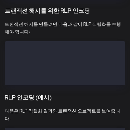
트랜잭션 해시를 위한 RLP 인코딩
트랜잭션 해시를 만들려면 다음과 같이 RLP 직렬화를 수행
해야 합니다:
txSignatures (a single signature) = [[v, r, s]]
txSignatures (two signatures) = [[v1, r1, s1], [v2, 
feePayerSignatures (a single signature) = [[v, r, s]
feePayerSignatures (two signatures) = [[v1, r1, s1],
TxHashRLP = type + encode([nonce, gasPrice, gas, to,
TxHash = keccak256(TxHashRLP)
RLP 인코딩 (예시)
다음은 RLP 직렬화 결과와 트랜잭션 오브젝트를 보여줍니
다: