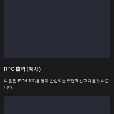
    GasPrice:      0x19
    GasLimit:      0xf4240
    Value:         0xa
    Data:          363038303630343035323334383031353
    HumanReadable: true
    Signature:     [{"V":"0x26","R":"0xcfe8dc29d3191
    FeePayer:      0x5A0043070275d9f6054307Ee7348bD6
    FeeRatio:      30
    CodeFormat:    CodeFormatEVM
    FeePayerSig:   [{"V":"0x25","R":"0xe29dae81defc0
    Hex:           2af902da8204d219830f4240947b65b75
RPC 출력 (예시)
다음은 JSON RPC를 통해 반환되는 트랜잭션 객체를 보여줍
니다.
{
  "blockHash": "0x82983fe294d286e76486760e6904369285
  "blockNumber": "0x2",