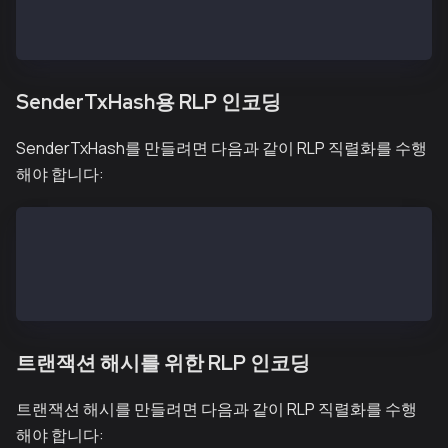
SigFeePayerHash = keccak256(SigFeePayerRLP)
SignatureFeePayer = sign(SigFeePayerHash, <the fee p
SenderTxHash용 RLP 인코딩
SenderTxHash를 만들려면 다음과 같이 RLP 직렬화를 수행
해야 합니다:
txSignatures (a single signature) = [[v, r, s]]
txSignatures (two signatures) = [[v1, r1, s1], [v2, 
SenderTxHashRLP = type + encode([nonce, gasPrice, ga
SenderTxHash = keccak256(SenderTxHashRLP)
트랜잭션 해시를 위한 RLP 인코딩
트랜잭션 해시를 만들려면 다음과 같이 RLP 직렬화를 수행
해야 합니다: