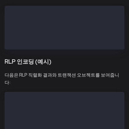
txSignatures (a single signature) = [[v, r, s]]
txSignatures (two signatures) = [[v1, r1, s1], [v2, 
feePayerSignatures (a single signature) = [[v, r, s]
feePayerSignatures (two signatures) = [[v1, r1, s1],
TxHashRLP = type + encode([nonce, gasPrice, gas, to,
TxHash = keccak256(TxHashRLP)
RLP 인코딩 (예시)
다음은 RLP 직렬화 결과와 트랜잭션 오브젝트를 보여줍니
다:
ChainID 0x1
PrivateKey 0x45a915e4d060149eb4365960e6a7a45f3343930
PublicKey.X 0x3a514176466fa815ed481ffad09110a2d344f6
PublicKey.Y 0x8072e77939dc03ba44790779b7a1025baf3003
SigRLP 0xf83ab6f50a8204d219830f4240947b65b75d204abed
SigHash 0x0f7d520cd00034299b36004c21b571263dbb9a77ed