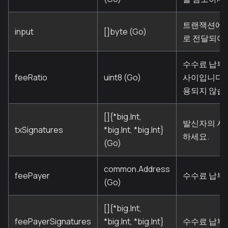
트랜잭션에 
input
[]byte (Go)
로 전달되어
수수료 납부자
feeRatio
uint8 (Go)
사이입니다. 
용되지 않습
[]{*big.Int,
발신자의 서
txSignatures
*big.Int, *big.Int}
하세요.
(Go)
common.Address
feePayer
수수료 납부
(Go)
[]{*big.Int,
feePayerSignatures
*big.Int, *big.Int}
수수료 납부