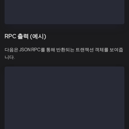
    FeePayerSig:   [{"V":"0x25","R":"0xc1c54bdc72ce7
    Data:          36383635366336633666
    Hex:           12f8dd8204d219830f4240947b65b75d2
RPC 출력 (예시)
다음은 JSON RPC를 통해 반환되는 트랜잭션 객체를 보여줍
니다.
{
  "blockHash": "0x7ad6ed1f9955be00db8fb5452125f0e9a3
  "blockNumber": "0x1",
  "contractAddress": null,
  "feePayer": "0x029fdce0457db02f05c4be9f67b7115cb8e
  "feePayerSignatures": [
    {
      "V": "0x26",
      "R": "0x1f71cc0dee26dce62a987d189650ee62a6751f
      "S": "0x585115c7eecb3a88e3805a90be8cb6458f2450