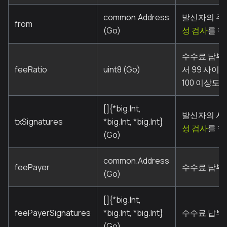
common.Address
발신자의 주
from
(Go)
성 검사
를 
수수료 납부자
feeRatio
uint8 (Go)
서 99 사이
100 이상도
[]{*big.Int,
발신자의 서
txSignatures
*big.Int, *big.Int}
성 검사
를 
(Go)
common.Address
feePayer
수수료 납부
(Go)
[]{*big.Int,
feePayerSignatures
*big.Int, *big.Int}
수수료 납부
(Go)