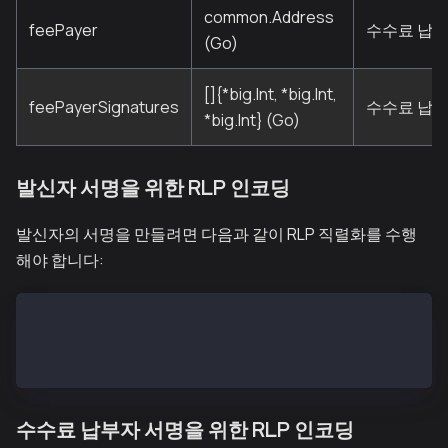
common.Address
feePayer
수수료 납부
(Go)
[]{*big.Int, *big.Int,
feePayerSignatures
수수료 납부
*big.Int} (Go)
발신자 서명을 위한 RLP 인코딩
발신자의 서명을 만들려면 다음과 같이 RLP 직렬화를 수행
해야 합니다:
SigRLP = encode([encode([type, nonce, gasPrice, gas,
SigHash = keccak256(SigRLP)
Signature = sign(SigHash, <the sender's private key>
수수료 납부자 서명을 위한 RLP 인코딩