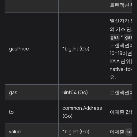
트랜잭션 두
발신자가 트
의 가스 단
*
gas
gasP
트랜잭션이 
gasPrice
*big.Int (Go)
10^18이면 
KAIA 단위](..
native-to
요.
gas
uint64 (Go)
트랜잭션이 사
common.Address
to
이체된 값을 
(Go)
value
*big.Int (Go)
이체할
kei