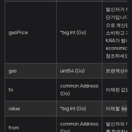
발신자가 트
단가입니다.
으로 계산됩니
gasPrice
*big.Int (Go)
소비하고 가스
KAIA가 됩니다. 
economics/
참조하세요.
gas
uint64 (Go)
트랜잭션이 사
common.Address
to
이체된 값을 
(Go)
value
*big.Int (Go)
이체할
kei
common.Address
발신자의 주
from
(Go)
를 참조하세