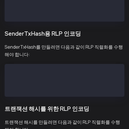
SigFeePayerRLP = encode([encode([type, nonce, gasPri
SigFeePayerHash = keccak256(SigFeePayerRLP)
SignatureFeePayer = sign(SigFeePayerHash, <the fee p
SenderTxHash용 RLP 인코딩
SenderTxHash를 만들려면 다음과 같이 RLP 직렬화를 수행
해야 합니다:
txSignatures (a single signature) = [[v, r, s]]
txSignatures (two signatures) = [[v1, r1, s1], [v2, 
SenderTxHashRLP = type + encode([nonce, gasPrice, ga
SenderTxHash = keccak256(SenderTxHashRLP)
트랜잭션 해시를 위한 RLP 인코딩
트랜잭션 해시를 만들려면 다음과 같이 RLP 직렬화를 수행