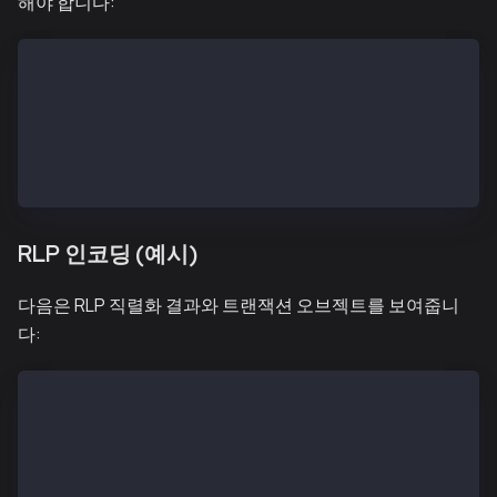
해야 합니다:
txSignatures (a single signature) = [[v, r, s]]
txSignatures (two signatures) = [[v1, r1, s1], [v2, 
feePayerSignatures (a single signature) = [[v, r, s]
feePayerSignatures (two signatures) = [[v1, r1, s1],
TxHashRLP = type + encode([nonce, gasPrice, gas, to,
TxHash = keccak256(TxHashRLP)
RLP 인코딩 (예시)
다음은 RLP 직렬화 결과와 트랜잭션 오브젝트를 보여줍니
다:
ChainID 0x1
PrivateKey 0x45a915e4d060149eb4365960e6a7a45f3343930
PublicKey.X 0x3a514176466fa815ed481ffad09110a2d344f6
PublicKey.Y 0x8072e77939dc03ba44790779b7a1025baf3003
SigRLP 0xf842b83df83b128204d219830f4240947b65b75d204