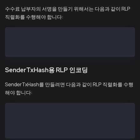
수수료 납부자의 서명을 만들기 위해서는 다음과 같이 RLP
직렬화를 수행해야 합니다:
SigFeePayerRLP = encode([encode([type, nonce, gasPri
SigFeePayerHash = keccak256(SigFeePayerRLP)
SignatureFeePayer = sign(SigFeePayerHash, <the fee p
SenderTxHash용 RLP 인코딩
SenderTxHash를 만들려면 다음과 같이 RLP 직렬화를 수행
해야 합니다:
txSignatures (a single signature) = [[v, r, s]]
txSignatures (two signatures) = [[v1, r1, s1], [v2, 
SenderTxHashRLP = type + encode([nonce, gasPrice, ga
SenderTxHash = keccak256(SenderTxHashRLP)